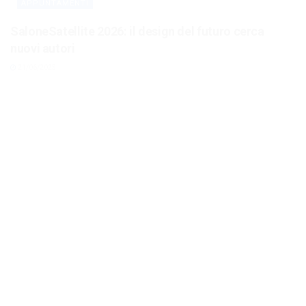
SaloneSatellite 2026: il design del futuro cerca
nuovi autori
21/06/2025
APPUNTAMENTI
Ostetriche/ci, a Perugia il convegno sul ruolo
fondamentale della professione