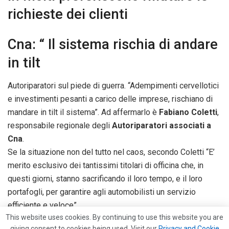
richieste dei clienti
Cna: “ Il sistema rischia di andare
in tilt
Autoriparatori sul piede di guerra. “Adempimenti cervellotici
e investimenti pesanti a carico delle imprese, rischiano di
mandare in tilt il sistema”. Ad affermarlo è
Fabiano Coletti
,
responsabile regionale degli
Autoriparatori associati a
Cna
.
Se la situazione non del tutto nel caos, secondo Coletti “E’
merito esclusivo dei tantissimi titolari di officina che, in
questi giorni, stanno sacrificando il loro tempo, e il loro
portafogli, per garantire agli automobilisti un servizio
efficiente e veloce”.
This website uses cookies. By continuing to use this website you are
L’AUMENTO DEGLI IMPORTI
Sono aumentati gli importi
giving consent to cookies being used. Visit our
Privacy and Cookie