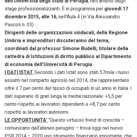
dell’Università degli Studi di Perugia
, nell’ambito degli
stage professionalizzanti. È in programma per
giovedì 17
dicembre 2015, alle 16
, nell’Aula 4 (in Via Alessandro
Pascoli n. 33).
Dirigenti delle organizzazioni sindacali, della Regione
Umbria e imprenditori discuteranno del tema,
coordinati dal professor Simone Budelli, titolare della
cattedra di Istituzioni di diritto pubblico al Dipartimento
di economia dell’Università di Perugia.
I DATI ISTAT
Secondo i dati Istat sono stati 57mila i nuovi
assunti nel comparto agricolo nel 2014, che rappresentano
oltre il 7 per cento del tasso di occupati in un anno in Italia. I
dati superano di gran lunga la media nazionale: +5,5 per
cento rispetto ai lavoratori dipendenti e +8,7 per cento
rispetto ai lavoratori autonomi.
LE OPPORTUNITA’
“Questo virtuoso trend di crescita –
comunicano dall’ateneo perugino – trova oggi nel nuovo
PSR 2014 – 2020 uno strumento finanziario importante, che