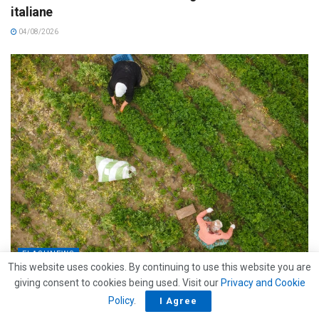
italiane
04/08/2026
FLASHNEWS
This website uses cookies. By continuing to use this website you are
Caporalato e caldo estremo: l’estate nei campi è già
giving consent to cookies being used. Visit our
Privacy and Cookie
un’emergenza
Policy
.
I Agree