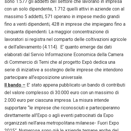
sono 1.577 gli addetti del settore che lavorano in impresa
con un solo dipendente, 1.712 quelli attivi in aziende con al
massimo 5 addetti, 571 operano in impese medio grandi
fino a venti dipendenti, 428 in imprese che impiegano fino a
cinquanta dipendenti. La maggior concentrazione di
lavoratori si registra nel comparto delle coltivazioni agricole
e dell’allevamento (4.114). E’ quanto emerge dai dati
elaborati dal Servio Informazione Economica della Camera
di Commercio di Terni che al progetto Expò dedica una
serie di iniziative a sostegno delle imprese che intendono
partecipare all’esposizione universale.
Il bando –
E’ stato appena pubblicato un bando di contributi
del valore complesso di 30.000 euro con un massimo di
2.000 euro per ciascuna impresa. La misura intende
supportare “le imprese che riconosciuti e parteciperanno
direttamente all’Expo o agli eventi patrocinati da Expo
organizzati nell’area metropolitana milanese- Fuori Expo
2015”. Numerose sono già le aziende ternane anche del