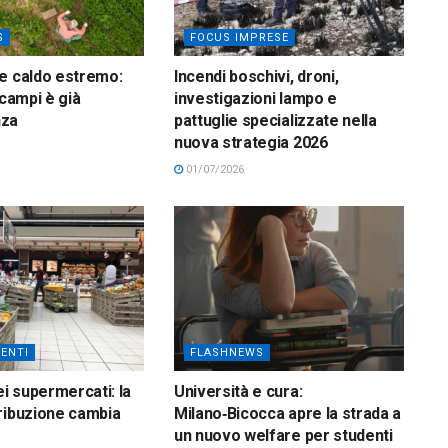
S
FOCUS IMPRESE
e caldo estremo:
Incendi boschivi, droni,
 campi è già
investigazioni lampo e
nza
pattuglie specializzate nella
nuova strategia 2026
01/07/2026
ENTI
FLASHNEWS
ei supermercati: la
Università e cura:
ribuzione cambia
Milano‑Bicocca apre la strada a
un nuovo welfare per studenti