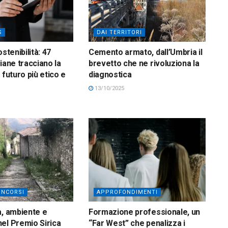
S
DAI TERRITORI
ostenibilità: 47
Cemento armato, dall’Umbria il
iane tracciano la
brevetto che ne rivoluziona la
 futuro più etico e
diagnostica
13/10/2025
ONCORSI
APPROFONDIMENTI
a, ambiente e
Formazione professionale, un
el Premio Sirica
“Far West” che penalizza i