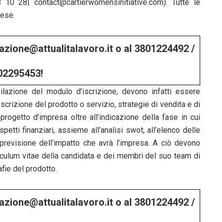
10 28| contact@cartierwomensinitiative.com). Tutte le
lese.
edazione@attualitalavoro.it o al 3801224492 /
02295453!
ilazione del modulo d’iscrizione, devono infatti essere
a descrizione del prodotto o servizio, strategie di vendita e di
 progetto d’impresa oltre all’indicazione della fase in cui
petti finanziari, assieme all’analisi swot, all’elenco delle
 previsione dell’impatto che avrà l’impresa. A ciò devono
riculum vitae della candidata e dei membri del suo team di
afie del prodotto.
edazione@attualitalavoro.it o al 3801224492 /