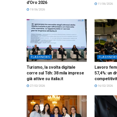
d’Oro 2026
11/06/2026
19/06/2026
FLASHNEWS
FLASHNEW
Turismo, la svolta digitale
Lavoro femm
corre sul Tdh: 38 mila imprese
57,4%: un di
già attive su italia.it
competitivi
27/02/2026
16/02/2026