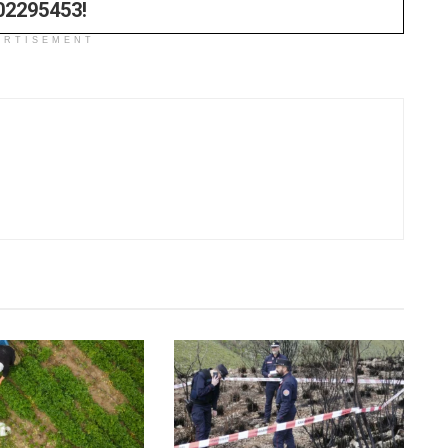
02295453!
ERTISEMENT