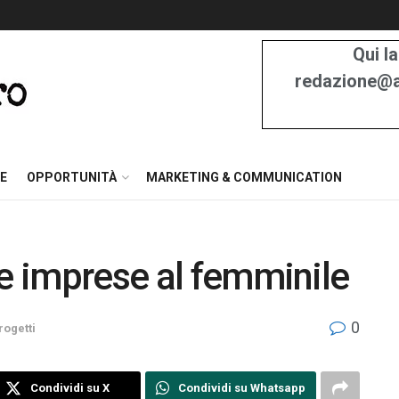
Qui la
redazione@at
E
OPPORTUNITÀ
MARKETING & COMMUNICATION
le imprese al femminile
0
rogetti
Condividi su X
Condividi su Whatsapp