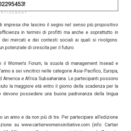
02295453!
ERTISEMENT
di impresa che lascino il segno nel senso più propositivo
efficienza in termini di profitti ma anche e soprattutto in
ti dei mercati e dei contesti sociali ai quali si rivolgono.
 potenziale di crescita per il futuro.
con il Women’s Forum, la scuola di management Insead e
nno a sei vincitrici nelle categorie Asia-Pacifico, Europa,
rd America e Africa Subsahariana. Le partecipanti possono
uto la maggiore età entro il giorno della scadenza per la
o devono possedere una buona padronanza della lingua
 un anno e da non più di tre. Per partecipare all’edizione
zione su www.cartierwomensinitiative.com (info: Cartier