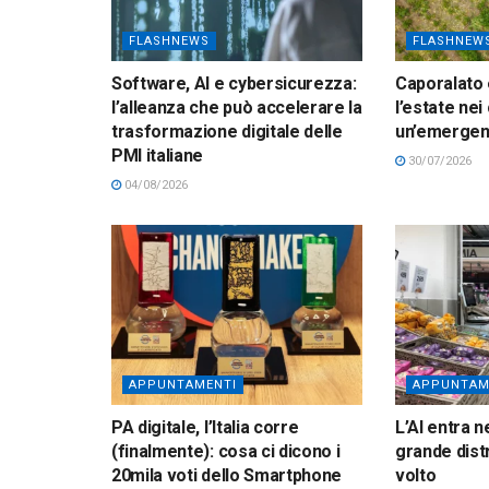
FLASHNEWS
FLASHNEW
Software, AI e cybersicurezza:
Caporalato 
l’alleanza che può accelerare la
l’estate nei
trasformazione digitale delle
un’emerge
PMI italiane
30/07/2026
04/08/2026
APPUNTAMENTI
APPUNTAM
PA digitale, l’Italia corre
L’AI entra n
(finalmente): cosa ci dicono i
grande dist
20mila voti dello Smartphone
volto