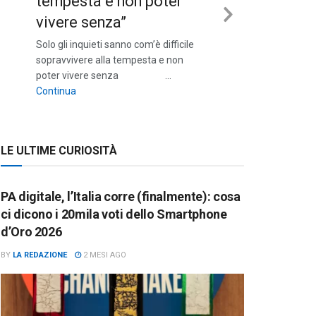
tempesta e non poter
vivere senza”
Next
Solo gli inquieti sanno com’è difficile
Slide
sopravvivere alla tempesta e non
poter vivere senza …
““Solo gli inquieti sanno com’è difficile sopravvivere a
Continua
LE ULTIME CURIOSITÀ
PA digitale, l’Italia corre (finalmente): cosa
ci dicono i 20mila voti dello Smartphone
d’Oro 2026
BY
LA REDAZIONE
2 MESI AGO