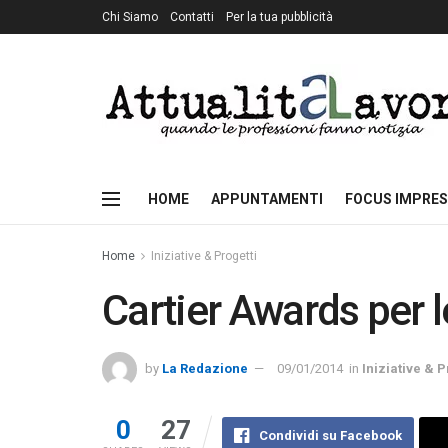
Chi Siamo
Contatti
Per la tua pubblicità
HOME
APPUNTAMENTI
FOCUS IMPRES
Home
Iniziative & Progetti
Cartier Awards per 
by
La Redazione
09/01/2014
in
Iniziative & P
0
27
Condividi su Facebook