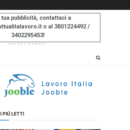
 tua pubblicità, contattaci a
tualitalavoro.it o al 3801224492 /
3402295453!
ADVERTISEMENT
I PIÚ LETTI