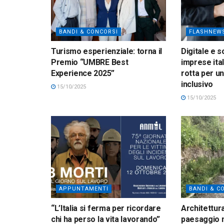
BANDI & CONCORSI
FLASHNEW
Turismo esperienziale: torna il
Digitale e s
Premio “UMBRE Best
imprese ital
Experience 2025”
rotta per un
inclusivo
15/10/2025
15/10/2025
APPUNTAMENTI
BANDI & C
“L’Italia si ferma per ricordare
Architettur
chi ha perso la vita lavorando”
paesaggio n