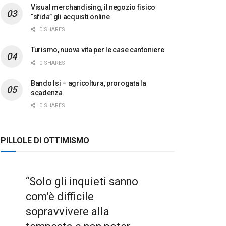
Visual merchandising, il negozio fisico
“sfida” gli acquisti online
0 SHARES
Turismo, nuova vita per le case cantoniere
0 SHARES
Bando Isi – agricoltura, prorogata la
scadenza
0 SHARES
PILLOLE DI OTTIMISMO
“Solo gli inquieti sanno
com’è difficile
sopravvivere alla