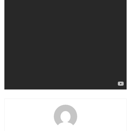
ADVERTISEMENT
/ 3402295453!
Tags:
attualità
autore
combattere l'odio e la discriminazione
deportazioni naziste
ferzan ozpetek
film
giorno della memoria
giovanna mezzogiorno
identità e ricerca di sè
ispirazione d'autore
la finestra di fronte
lavoro
massimo girotti
massimo nigro
memoria storica
olocausto
raoul bova
roma 1943
seconda guerra mondiale
shoah
subito