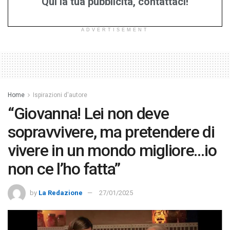
Qui la tua pubblicità, contattaci!
ADVERTISEMENT
Home
Ispirazioni d'autore
“Giovanna! Lei non deve
sopravvivere, ma pretendere di
vivere in un mondo migliore…io
non ce l’ho fatta”
by
La Redazione
27/01/2025