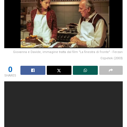
Giovanna e Davide, immagine tratta dal film "La finestra di fronte" - Ferzan
Ozpetek (2003)
0
SHARES
Il Giorno della Memoria visto da
“La finestra di fronte”
Il ricordo, l’identità e la ricerca di sé stessi, sono questi i
temi in cui il regista
Ferzan Ozpetek
, nel film
La finestra