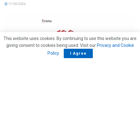
17/03/2026
This website uses cookies. By continuing to use this website you are
giving consent to cookies being used. Visit our
Privacy and Cookie
Policy
.
I Agree
FOCUS IMPRESE
Quando la prevenzione diventa cultura: le 100
esperienze che cambiano il lavoro
24/02/2026