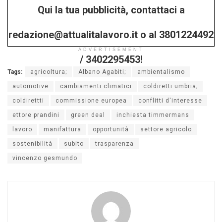
Qui la tua pubblicità, contattaci a
/ 3402295453!
redazione@attualitalavoro.it o al 3801224492
ADVERTISEMENT
/ 3402295453!
Tags:
agricoltura;
Albano Agabiti;
ambientalismo
automotive
cambiamenti climatici
coldiretti umbria;
coldirettti
commissione europea
conflitti d'interesse
ettore prandini
green deal
inchiesta timmermans
lavoro
manifattura
opportunità
settore agricolo
sostenibilità
subito
trasparenza
vincenzo gesmundo