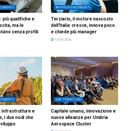
DIMENTI
APPROFONDIMENTI
 più qualifiche e
Terziario, il motore nascosto
scita, ma le
dell’Italia: cresce, innova poco
tano senza profili
e chiede più manager
13/05/2026
DIMENTI
DAI TERRITORI
 infrastrutture e
Capitale umano, innovazione e
 i due nodi che
nuove alleanze per Umbria
sviluppo
Aerospace Cluster