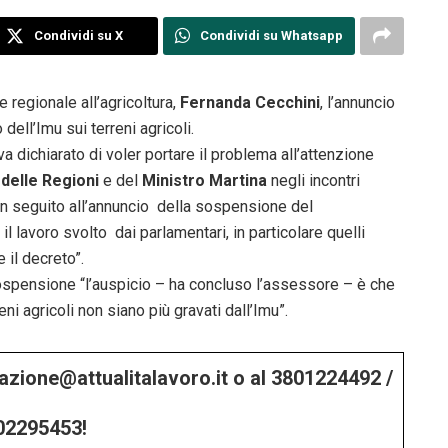
Condividi su X
Condividi su Whatsapp
 regionale all’agricoltura,
Fernanda Cecchini
, l’annuncio
ell’Imu sui terreni agricoli.
 dichiarato di voler portare il problema all’attenzione
delle Regioni
e del
Ministro Martina
negli incontri
n seguito all’annuncio della sospensione del
lavoro svolto dai parlamentari, in particolare quelli
 il decreto”.
ospensione “l’auspicio – ha concluso l’assessore – è che
eni agricoli non siano più gravati dall’Imu”.
edazione@attualitalavoro.it o al 3801224492 /
02295453!