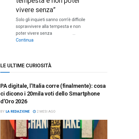
tempesta e non poter
vivere senza”
Solo gli inquieti sanno com’è difficile
sopravvivere alla tempesta e non
poter vivere senza …
““Solo gli inquieti sanno com’è difficile sopravvivere a
Continua
LE ULTIME CURIOSITÀ
PA digitale, l’Italia corre (finalmente): cosa
ci dicono i 20mila voti dello Smartphone
d’Oro 2026
BY
LA REDAZIONE
2 MESI AGO