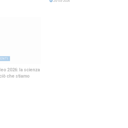
25/03/2026
ENTI
APPUNTAMENTI
leo 2026: la scienza
FAI, l’Italia che lavora dietro le
ciò che stiamo
quinte: professioni, saperi e
volontari che aprono 780 luoghi
segreti
11/03/2026