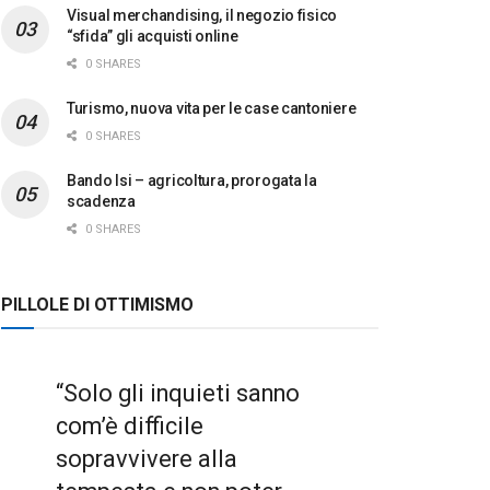
Visual merchandising, il negozio fisico
“sfida” gli acquisti online
0 SHARES
Turismo, nuova vita per le case cantoniere
0 SHARES
Bando Isi – agricoltura, prorogata la
scadenza
0 SHARES
PILLOLE DI OTTIMISMO
“Solo gli inquieti sanno
com’è difficile
sopravvivere alla