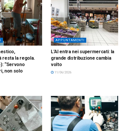
S
APPUNTAMENTI
estico,
L’AI entra nei supermercati: la
à resta la regola.
grande distribuzione cambia
o): “Servono
volto
ri, non solo
11/06/2026