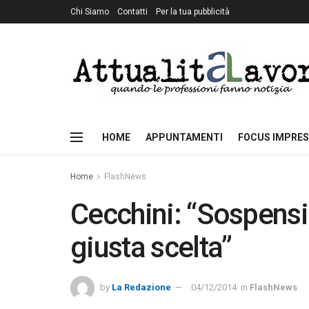
Chi Siamo
Contatti
Per la tua pubblicità
HOME
APPUNTAMENTI
FOCUS IMPRES
Home
FlashNews
Cecchini: “Sospensi
giusta scelta”
by
La Redazione
04/12/2014
in
FlashNews