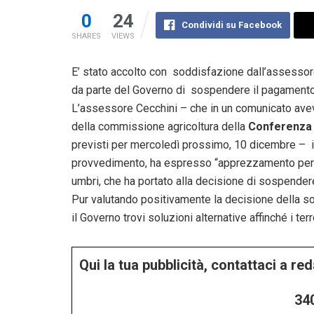
0
24
Condividi su Facebook
SHARES
VIEWS
E’ stato accolto con soddisfazione dall’assessore
da parte del Governo di sospendere il pagamento d
L’assessore Cecchini – che in un comunicato aveva
della commissione agricoltura della
Conferenza 
previsti per mercoledì prossimo, 10 dicembre – i
provvedimento, ha espresso “apprezzamento per il 
umbri, che ha portato alla decisione di sospendere
Pur valutando positivamente la decisione della s
il Governo trovi soluzioni alternative affinché i terr
Qui la tua pubblicità, contattaci a r
34