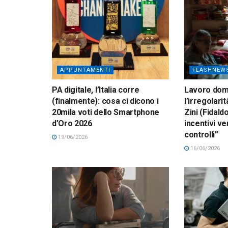
APPUNTAMENTI
FLASHNEW
PA digitale, l’Italia corre
Lavoro dom
(finalmente): cosa ci dicono i
l’irregolarit
20mila voti dello Smartphone
Zini (Fidald
d’Oro 2026
incentivi ve
controlli”
19/06/2026
16/06/2026