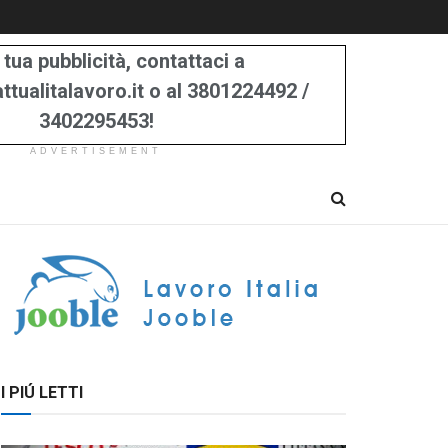
 tua pubblicità, contattaci a
tualitalavoro.it o al 3801224492 /
3402295453!
ADVERTISEMENT
I PIÚ LETTI