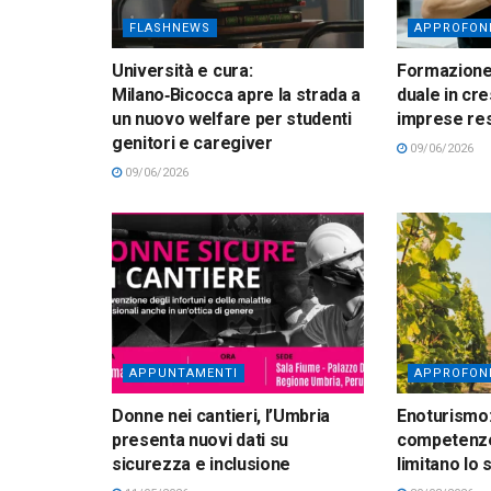
FLASHNEWS
APPROFON
Università e cura:
Formazione:
Milano‑Bicocca apre la strada a
duale in cre
un nuovo welfare per studenti
imprese res
genitori e caregiver
09/06/2026
09/06/2026
APPUNTAMENTI
APPROFON
Donne nei cantieri, l’Umbria
Enoturismo:
presenta nuovi dati su
competenze,
sicurezza e inclusione
limitano lo 