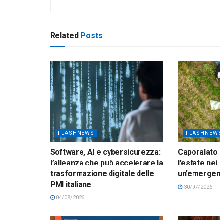
Related
Posts
FLASHNEWS
FLASHNEW
Software, AI e cybersicurezza:
Caporalato 
l’alleanza che può accelerare la
l’estate nei
trasformazione digitale delle
un’emerge
PMI italiane
30/07/2026
04/08/2026