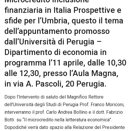
APPROFONDIMENTI
Formazione professionale, un “Far West” che
penalizza i lavoratori
23/07/2025