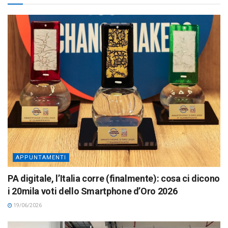
crociera
04/07/2025
LOAD MORE
Qui la tua pubblicità, contattaci!
ADVERTISEMENT
Home
Appuntamenti
Microcredito e inclusione
finanziaria