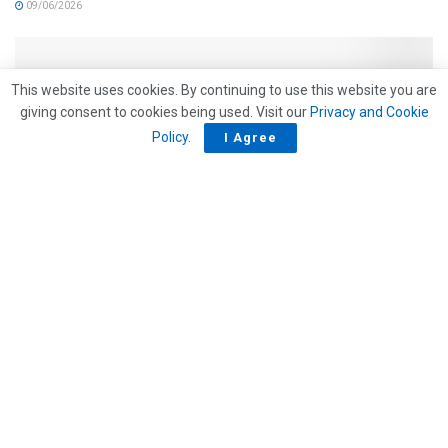
09/06/2026
This website uses cookies. By continuing to use this website you are
giving consent to cookies being used. Visit our
Privacy and Cookie
Policy
.
I Agree
APPROFONDIMENTI
Terziario, il motore nascosto dell’Italia: cresce,
innova poco e chiede più manager
13/05/2026