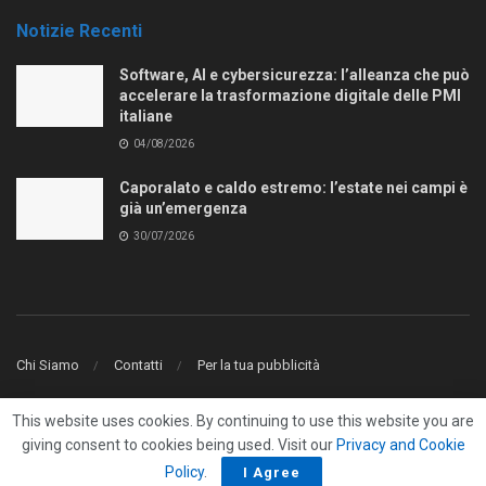
Notizie Recenti
Software, AI e cybersicurezza: l’alleanza che può
accelerare la trasformazione digitale delle PMI
italiane
04/08/2026
Caporalato e caldo estremo: l’estate nei campi è
già un’emergenza
30/07/2026
Chi Siamo
Contatti
Per la tua pubblicità
© 2018 AttualitaLavoro.it - Iscritto al Registro dei Giornali & Periodici del
This website uses cookies. By continuing to use this website you are
Tribunale di Terni al n. 11/2013 del 13/12/2013
giving consent to cookies being used. Visit our
Privacy and Cookie
Designed and Developed by
Vicario Communication
Policy
.
I Agree