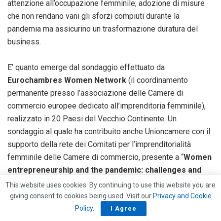
attenzione all’occupazione femminile; adozione di misure
che non rendano vani gli sforzi compiuti durante la
pandemia ma assicurino un trasformazione duratura del
business.
E’ quanto emerge dal sondaggio effettuato da
Eurochambres Women Network
(il coordinamento
permanente presso l’associazione delle Camere di
commercio europee dedicato all’imprenditoria femminile),
realizzato in 20 Paesi del Vecchio Continente. Un
sondaggio al quale ha contribuito anche Unioncamere con il
supporto della rete dei Comitati per l’imprenditorialità
femminile delle Camere di commercio, presente a “
Women
entrepreneurship and the pandemic: challenges and
solutions 1 year on”,
l’incontro promosso in vista della
This website uses cookies. By continuing to use this website you are
Giornata internazionale della donna
.
giving consent to cookies being used. Visit our
Privacy and Cookie
Policy
.
I Agree