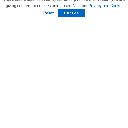
giving consent to cookies being used. Visit our
Privacy and Cookie
Policy
.
I Agree
APPROFONDIMENTI
Enoturismo: infrastrutture e competenze, i due nodi
che limitano lo sviluppo
30/03/2026