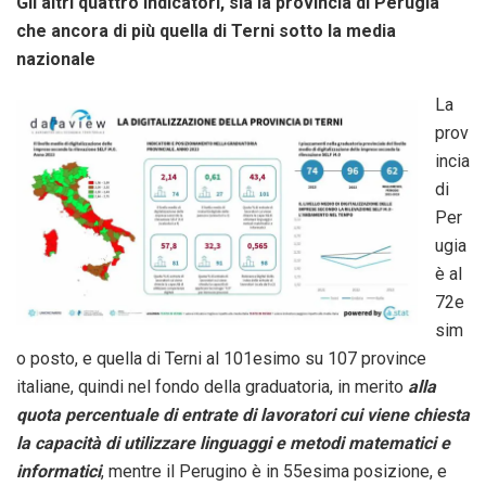
Gli altri quattro indicatori, sia la provincia di Perugia
che ancora di più quella di Terni sotto la media
nazionale
La
prov
incia
di
Per
ugia
è al
72e
sim
o posto, e quella di Terni al 101esimo su 107 province
italiane, quindi nel fondo della graduatoria, in merito
alla
quota percentuale di entrate di lavoratori cui viene chiesta
la capacità di utilizzare linguaggi e metodi matematici e
informatici
, mentre il Perugino è in 55esima posizione, e