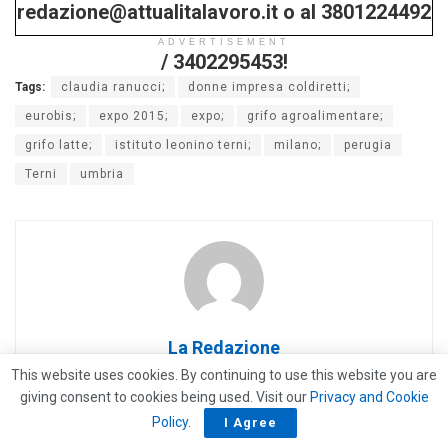
redazione@attualitalavoro.it o al 3801224492
ADVERTISEMENT
/ 3402295453!
Tags:
claudia ranucci;
donne impresa coldiretti;
eurobis;
expo 2015;
expo;
grifo agroalimentare;
grifo latte;
istituto leonino terni;
milano;
perugia
Terni
umbria
La Redazione
This website uses cookies. By continuing to use this website you are
giving consent to cookies being used. Visit our
Privacy and Cookie
Policy
.
I Agree
Related
Posts