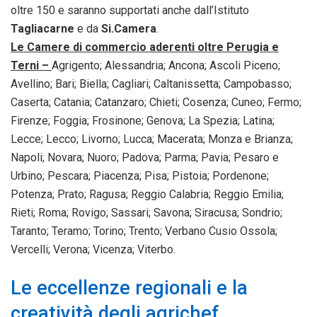
oltre 150 e saranno supportati anche dall’Istituto
Tagliacarne
e da
Si.Camera
.
Le Camere di commercio aderenti oltre Perugia e
Terni –
Agrigento; Alessandria; Ancona; Ascoli Piceno;
Avellino; Bari; Biella; Cagliari; Caltanissetta; Campobasso;
Caserta; Catania; Catanzaro; Chieti; Cosenza; Cuneo; Fermo;
Firenze; Foggia; Frosinone; Genova; La Spezia; Latina;
Lecce; Lecco; Livorno; Lucca; Macerata; Monza e Brianza;
Napoli; Novara; Nuoro; Padova; Parma; Pavia; Pesaro e
Urbino; Pescara; Piacenza; Pisa; Pistoia; Pordenone;
Potenza; Prato; Ragusa; Reggio Calabria; Reggio Emilia;
Rieti; Roma; Rovigo; Sassari; Savona; Siracusa; Sondrio;
Taranto; Teramo; Torino; Trento; Verbano Cusio Ossola;
Vercelli; Verona; Vicenza; Viterbo.
Le eccellenze regionali e la
creatività degli agrichef