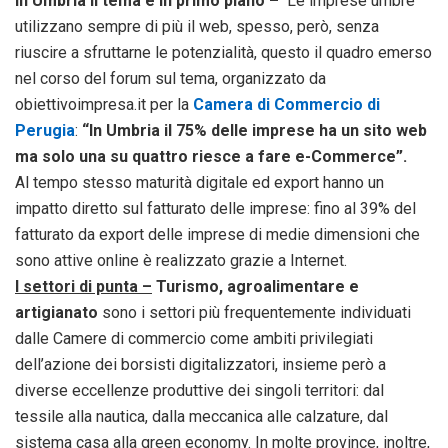
In Umbria il tema è in primo piano –
Le imprese umbre
utilizzano sempre di più il web, spesso, però, senza
riuscire a sfruttarne le potenzialità, questo il quadro emerso
nel corso del forum sul tema, organizzato da
obiettivoimpresa.it per la
Camera di Commercio di
Perugia
:
“In Umbria il 75% delle imprese ha un sito web
ma solo una su quattro riesce a fare e-Commerce”.
Al tempo stesso maturità digitale ed export hanno un
impatto diretto sul fatturato delle imprese: fino al 39% del
fatturato da export delle imprese di medie dimensioni che
sono attive online è realizzato grazie a Internet.
I settori di punta –
Turismo, agroalimentare e
artigianato
sono i settori più frequentemente individuati
dalle Camere di commercio come ambiti privilegiati
dell’azione dei borsisti digitalizzatori, insieme però a
diverse eccellenze produttive dei singoli territori: dal
tessile alla nautica, dalla meccanica alle calzature, dal
sistema casa alla green economy. In molte province, inoltre,