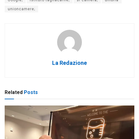
Google;
istituto tagliacarne;
si camera;
umbria
unioncamere;
La Redazione
Related
Posts