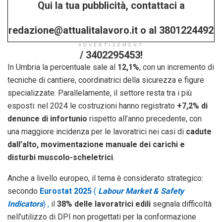
Qui la tua pubblicità, contattaci a
redazione@attualitalavoro.it o al 3801224492
ADVERTISEMENT
/ 3402295453!
In Umbria la percentuale sale al
12,1%
, con un incremento di
tecniche di cantiere, coordinatrici della sicurezza e figure
specializzate. Parallelamente, il settore resta tra i più
esposti: nel 2024 le costruzioni hanno registrato
+7,2% di
denunce di infortunio
rispetto all’anno precedente, con
una maggiore incidenza per le lavoratrici nei casi di
cadute
dall’alto, movimentazione manuale dei carichi e
disturbi muscolo-scheletrici
.
Anche a livello europeo, il tema è considerato strategico:
secondo
Eurostat 2025
(
Labour Market & Safety
Indicators
) ,
il
38% delle lavoratrici edili
segnala difficoltà
nell’utilizzo di DPI non progettati per la conformazione