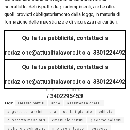
soprattutto, del rispetto degli adempimenti, anche oltre
quelli previsti obbligatoriamente dalla legge, in materia di
formazione delle maestranze e di sicurezza nei cantieri.
Qui la tua pubblicità, contattaci a
redazione@attualitalavoro.it o al 3801224492
Qui la tua pubblicità, contattaci a
/ 3402295453!
redazione@attualitalavoro.it o al 3801224492
ADVERTISEMENT
/ 3402295453!
Tags:
alessio panfili
ance
assistenze operai
augusto tomassini
cna
confartigianato
edilizia
elisabetta masciarri
emanuele bertini
giacomo calzoni
giuliano bicchierano
imprese virtuose
legacoop