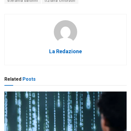
stefania baiolini
tiziana chiorboli
La Redazione
Related
Posts