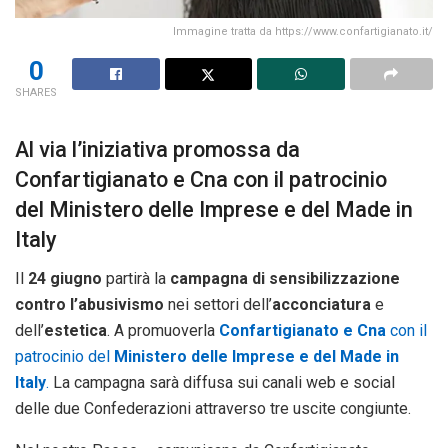
Immagine tratta da https://www.confartigianato.it/
0
SHARES
Al via l’iniziativa promossa da
Confartigianato e Cna con il patrocinio
del Ministero delle Imprese e del Made in
Italy
Il
24 giugno
partirà la
campagna di sensibilizzazione
contro l’abusivismo
nei settori dell’
acconciatura
e
dell’
estetica
. A promuoverla
Confartigianato e Cna
con il
patrocinio del
Ministero delle Imprese e del Made in
Italy
.
La campagna sarà diffusa sui canali web e social
delle due Confederazioni attraverso tre uscite congiunte.