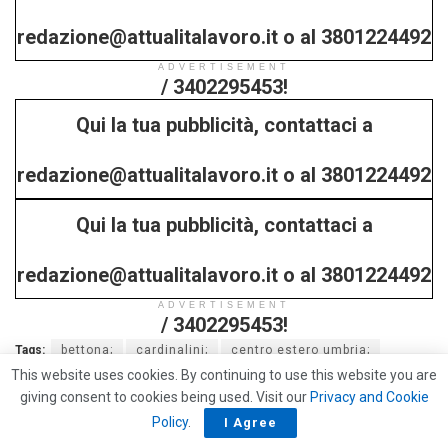
redazione@attualitalavoro.it o al 3801224492
ADVERTISEMENT
/ 3402295453!
Qui la tua pubblicità, contattaci a
redazione@attualitalavoro.it o al 3801224492
Qui la tua pubblicità, contattaci a
/ 3402295453!
redazione@attualitalavoro.it o al 3801224492
ADVERTISEMENT
/ 3402295453!
Tags:
bettona;
cardinalini;
centro estero umbria;
This website uses cookies. By continuing to use this website you are
export;
lorena antoniazzi;
promocamera;
giving consent to cookies being used. Visit our
Privacy and Cookie
sistema moda italia;
smi;
spello;
tessitura brozzetti;
Policy
.
I Agree
vetro group;