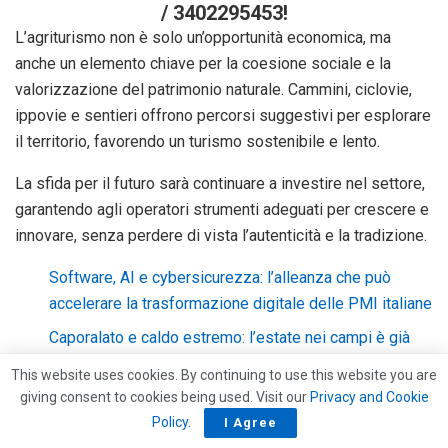
/ 3402295453!
L’agriturismo non è solo un’opportunità economica, ma
anche un elemento chiave per la coesione sociale e la
valorizzazione del patrimonio naturale. Cammini, ciclovie,
ippovie e sentieri offrono percorsi suggestivi per esplorare
il territorio, favorendo un turismo sostenibile e lento.
La sfida per il futuro sarà continuare a investire nel settore,
garantendo agli operatori strumenti adeguati per crescere e
innovare, senza perdere di vista l’autenticità e la tradizione.
Software, AI e cybersicurezza: l’alleanza che può
accelerare la trasformazione digitale delle PMI italiane
Caporalato e caldo estremo: l’estate nei campi è già
un’emergenza
This website uses cookies. By continuing to use this website you are
Catalent, la multinazionale del pharma che assume in
giving consent to cookies being used. Visit our
Privacy and Cookie
Policy
.
Italia: competenze tecniche e giovani profili nel mirino
I Agree