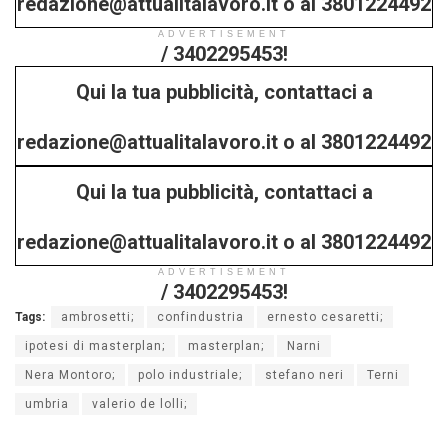
redazione@attualitalavoro.it o al 3801224492
ADVERTISEMENT
/ 3402295453!
Qui la tua pubblicità, contattaci a
redazione@attualitalavoro.it o al 3801224492
Qui la tua pubblicità, contattaci a
/ 3402295453!
redazione@attualitalavoro.it o al 3801224492
ADVERTISEMENT
/ 3402295453!
Tags:
ambrosetti;
confindustria
ernesto cesaretti;
ipotesi di masterplan;
masterplan;
Narni
Nera Montoro;
polo industriale;
stefano neri
Terni
umbria
valerio de lolli;