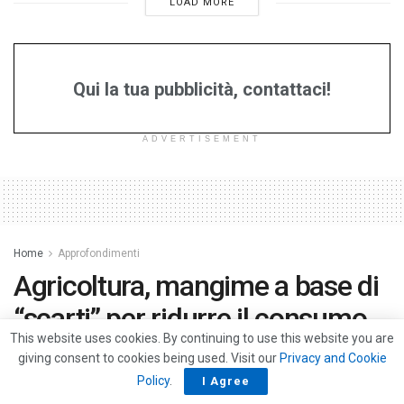
LOAD MORE
Qui la tua pubblicità, contattaci!
ADVERTISEMENT
Home
Approfondimenti
Agricoltura, mangime a base di
“scarti” per ridurre il consumo
This website uses cookies. By continuing to use this website you are
di suolo e acqua
giving consent to cookies being used. Visit our
Privacy and Cookie
Policy
.
I Agree
by
La Redazione
19/01/2024