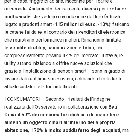
per la casa, friggitrici ad aria, macchine per il caffè e
microonde. Andamento decisamente diverso per i
retailer
multicanale
, che vedono una riduzione del loro fatturato
legato a prodotti smart (
115 milioni di euro
,
-10%
): faticano
le catene fai da te, al contrario dei rivenditori di elettronica
che registrano performance migliori. Rimangono limitate
le
vendite di utility
,
assicurazioni
e
telco
, che
complessivamente pesano il
4%
del mercato. Tuttavia, le
utility stanno iniziando a offrire nuove soluzioni che –
grazie all’installazione di sensori smart – sono in grado di
inviare dati real time sui consumi, colmando i limiti degli
attuali contatori elettrici intelligenti.
I CONSUMATORI – Secondo i risultati dell’indagine
realizzata dall’Osservatorio in collaborazione con
Bva
Doxa
,
il 59% dei consumatori dichiara di possedere
almeno un oggetto smart all’interno della propria
abitazione
, il
70%
è molto soddisfatto degli acquisti
, ma