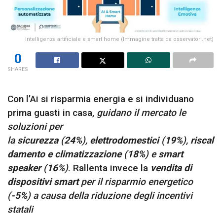
Intelligenza artificiale e smart home (Immagine tratta da osservatori.net)
0
SHARES
Con l’Ai si risparmia energia e si individuano
prima guasti in casa,
guidano il mercato le
soluzioni per
la
sicurezza
(
24%
),
elettrodomestici
(
19%
),
riscal
damento e climatizzazione
(
18%
) e
smart
speaker
(
16%
)
. Rallenta invece la
vendita di
dispositivi smart
per il risparmio energetico
(
-5%
) a causa della riduzione degli incentivi
statali