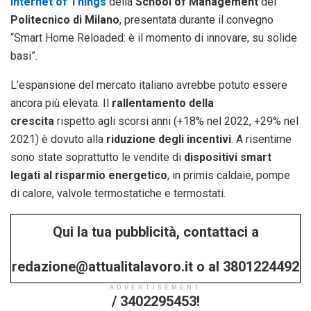
Internet of Things
della
School of Management
del
Politecnico di Milano
, presentata durante il convegno
“Smart Home Reloaded: è il momento di innovare, su solide
basi”.
L’espansione del mercato italiano avrebbe potuto essere
ancora più elevata. Il
rallentamento della
crescita
rispetto agli scorsi anni (+18% nel 2022, +29% nel
2021) è dovuto alla
riduzione degli incentivi
. A risentirne
sono state soprattutto le vendite di
dispositivi smart
legati al risparmio energetico
, in primis caldaie, pompe
di calore, valvole termostatiche e termostati.
Qui la tua pubblicità, contattaci a
redazione@attualitalavoro.it o al 3801224492
ADVERTISEMENT
/ 3402295453!