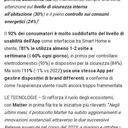
attenzione sul
livello di sicurezza interna
all’abitazione
(
30%
) e il pieno
controllo sui consumi
energetici
(
24%
)
”.
Il
92% dei consumatori è molto soddisfatto del livello di
usabilità dell’App
come interfaccia tra Smart Home e
utente, l’
81% le utilizza almeno 1-2 volte a
settimana
(il
60% ogni giorno
), in primis per controllare
elettrodomestici (93%) e dispositivi per la sicurezza (84%).
Ma solo l’
11%
(-1% vs 2022
) usa una stessa App per
gestire dispositivi di brand differenti
, a conferma di
come l’esperienza utente risulti ancora troppo frammentata.
LE TECNOLOGIE – Si rafforza il ruolo degli ecosistemi,
con
Matter
in prima fila tra le iniziative più rilevanti. “
Negli
ultimi mesi, il protocollo Matter ha subito aggiornamenti e
innovazioni sostanziali attraverso le due successive
Release avvenute nel corso del 2023, a maggio e ottobre
–