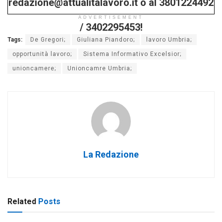
redazione@attualitalavoro.it o al 3801224492
ADVERTISEMENT
/ 3402295453!
Tags:
De Gregori;
Giuliana Piandoro;
lavoro Umbria;
opportunità lavoro;
Sistema Informativo Excelsior;
unioncamere;
Unioncamre Umbria;
La Redazione
Related
Posts