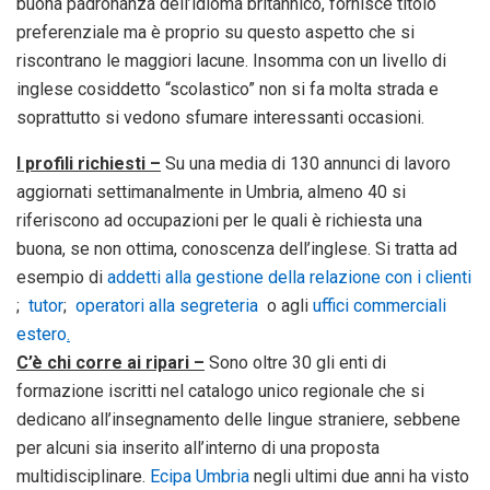
buona padronanza dell’idioma britannico, fornisce titolo
preferenziale ma è proprio su questo aspetto che si
riscontrano le maggiori lacune. Insomma con un livello di
inglese cosiddetto “scolastico” non si fa molta strada e
soprattutto si vedono sfumare interessanti occasioni.
I profili richiesti –
Su una media di 130 annunci di lavoro
aggiornati settimanalmente in Umbria, almeno 40 si
riferiscono ad occupazioni per le quali è richiesta una
buona, se non ottima, conoscenza dell’inglese. Si tratta ad
esempio di
addetti alla gestione della relazione con i clienti
;
tutor
;
operatori alla segreteria
o agli
uffici commerciali
estero
.
C’è chi corre ai ripari –
Sono oltre 30 gli enti di
formazione iscritti nel catalogo unico regionale che si
dedicano all’insegnamento delle lingue straniere, sebbene
per alcuni sia inserito all’interno di una proposta
multidisciplinare.
Ecipa Umbria
negli ultimi due anni ha visto