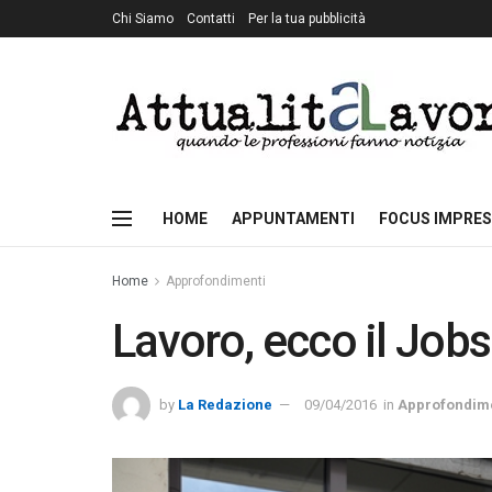
Chi Siamo
Contatti
Per la tua pubblicità
HOME
APPUNTAMENTI
FOCUS IMPRES
Home
Approfondimenti
Lavoro, ecco il Jobs
by
La Redazione
09/04/2016
in
Approfondim