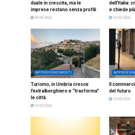
duale in crescita, ma le
dell’Italia:
imprese restano senza profili
e chiede p
09/06/2026
13/05/2026
APPROFONDIMENTI
APPROFON
Turismo, in Umbria cresce
Il commerci
l’extralberghiero e “trasforma”
del futuro
le città
12/03/2026
19/03/2026