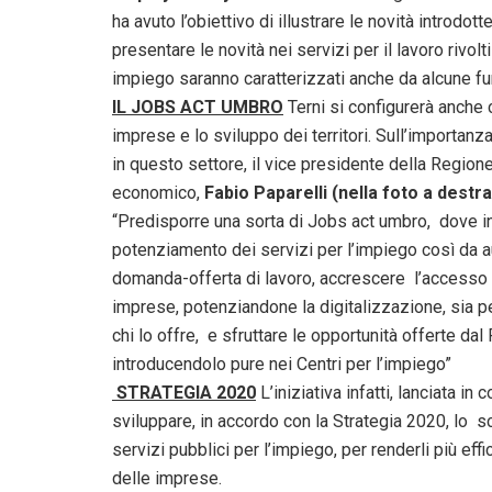
ha avuto l’obiettivo di illustrare le novità introdott
presentare le novità nei servizi per il lavoro rivolt
impiego saranno caratterizzati anche da alcune fu
IL JOBS ACT UMBRO
Terni si configurerà anche 
imprese e lo sviluppo dei territori. Sull’importa
in questo settore, il vice presidente della Region
economico,
Fabio Paparelli (nella foto a destra
“Predisporre una sorta di Jobs act umbro, dove ins
potenziamento dei servizi per l’impiego così da a
domanda-offerta di lavoro, accrescere l’accesso a
imprese, potenziandone la digitalizzazione, sia p
chi lo offre, e sfruttare le opportunità offerte dal
introducendolo pure nei Centri per l’impiego”
STRATEGIA 2020
L’iniziativa infatti, lanciata i
sviluppare, in accordo con la Strategia 2020, lo s
servizi pubblici per l’impiego, per renderli più ef
delle imprese.