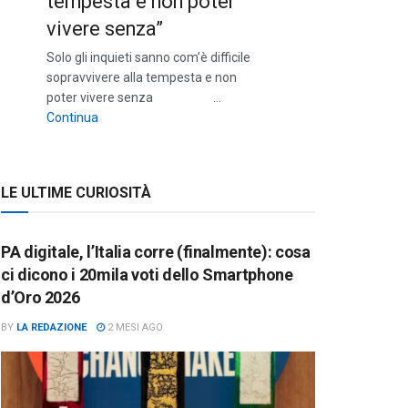
tempesta e non poter
vivere senza”
Solo gli inquieti sanno com’è difficile
sopravvivere alla tempesta e non
poter vivere senza …
““Solo gli inquieti sanno com’è difficile sopravvivere a
Continua
LE ULTIME CURIOSITÀ
PA digitale, l’Italia corre (finalmente): cosa
ci dicono i 20mila voti dello Smartphone
d’Oro 2026
BY
LA REDAZIONE
2 MESI AGO