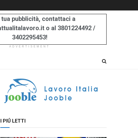
 tua pubblicità, contattaci a
tualitalavoro.it o al 3801224492 /
3402295453!
ADVERTISEMENT
I PIÚ LETTI