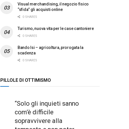
Visual merchandising, il negozio fisico
“sfida” gli acquisti online
0 SHARES
Turismo, nuova vita per le case cantoniere
0 SHARES
Bando Isi – agricoltura, prorogata la
scadenza
0 SHARES
PILLOLE DI OTTIMISMO
“Solo gli inquieti sanno
com’è difficile
sopravvivere alla