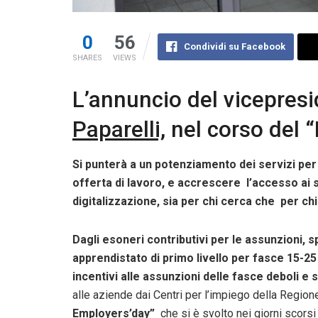
0
56
Condividi su Facebook
SHARES
VIEWS
L’annuncio del vicepresi
Paparelli,
nel corso del 
Si punterà a un potenziamento dei servizi pe
offerta di lavoro, e accrescere l’accesso ai 
digitalizzazione, sia per chi cerca che per c
Dagli esoneri contributivi per le assunzioni, s
apprendistato di primo livello per fasce 15-2
incentivi alle assunzioni delle fasce deboli e
alle aziende dai Centri per l’impiego della Regio
Employers’day”
che si è svolto nei giorni scorsi 