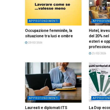
APPROFONDIMENTI
APPROFON
Occupazione femminile, la
Hotel, inves
situazione tra luci e ombre
del 20% nel 
esteri e op
23/02/2026
professiona
21/02/2026
APPROFONDIMENTI
APPROFON
Laureati e diplomati ITS
La Dop eco