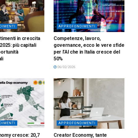
DIMENTI
APPROFONDIMENTI
timenti in crescita
Competenze, lavoro,
2025: più capitali
governance, ecco le vere sfide
portunità
per l’AI che in Italia cresce del
li
50%
06/02/2026
DIMENTI
APPROFONDIMENTI
nomy cresce: 20,7
Creator Economy, tante