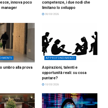
 cresce, innova poco
competenze, i due nodi che
iù manager
limitano lo sviluppo
30/03/2026
DIMENTI
APPROFONDIMENTI
o umbro alla prova
Aspirazioni, talenti e
opportunità reali: su cosa
puntare?
10/03/2026