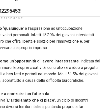
02295453!
ERTISEMENT
to ‘qualunque’
e l’aspirazione ad un’occupazione
alori personali. Infatti, l’87,9% dei giovani intervistati
ro che offra libertà e spazio per l’innovazione e, per
 avviare una propria impresa.
 come un’opportunità di lavoro interessante
, indicata dal
rimere la propria creatività, concretizzare idee e progetti,
li e ben fatti e portarli nel mondo. Ma il 51,5% dei giovani
soprattutto a causa delle difficoltà burocratiche.
i e
a costruirsi un futuro da
tiva
‘L’artigianato che ci piace’
, un ciclo di incontri
o diversi territori italiani, puntando proprio a far