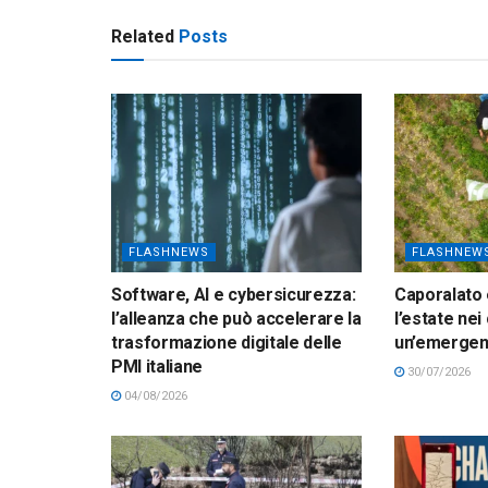
Related
Posts
FLASHNEWS
FLASHNEW
Software, AI e cybersicurezza:
Caporalato 
l’alleanza che può accelerare la
l’estate nei
trasformazione digitale delle
un’emerge
PMI italiane
30/07/2026
04/08/2026