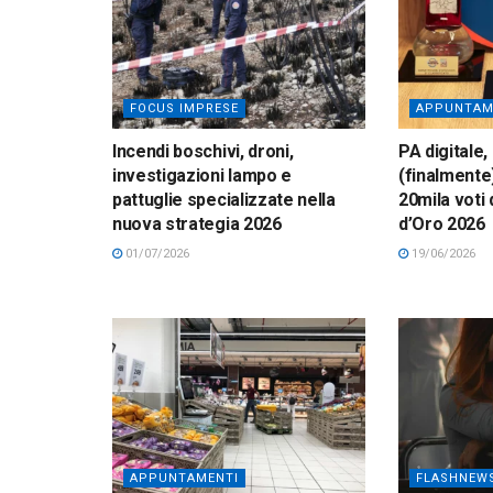
FOCUS IMPRESE
APPUNTAM
Incendi boschivi, droni,
PA digitale, 
investigazioni lampo e
(finalmente)
pattuglie specializzate nella
20mila voti
nuova strategia 2026
d’Oro 2026
01/07/2026
19/06/2026
APPUNTAMENTI
FLASHNEW