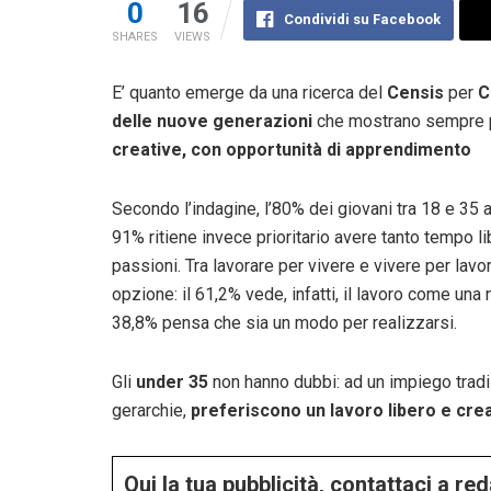
0
16
Condividi su Facebook
SHARES
VIEWS
E’ quanto emerge da una ricerca del
Censis
per
C
delle nuove generazioni
che mostrano sempre 
creative, con opportunità di apprendimento
Secondo l’indagine, l’80% dei giovani tra 18 e 35 ann
91% ritiene invece prioritario avere tanto tempo lib
passioni. Tra lavorare per vivere e vivere per lav
opzione: il 61,2% vede, infatti, il lavoro come una
38,8% pensa che sia un modo per realizzarsi.
Gli
under 35
non hanno dubbi: ad un impiego tradizi
gerarchie,
preferiscono un lavoro libero e cre
Qui la tua pubblicità, contattaci a r