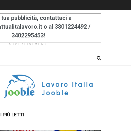
 tua pubblicità, contattaci a
tualitalavoro.it o al 3801224492 /
3402295453!
ADVERTISEMENT
I PIÚ LETTI