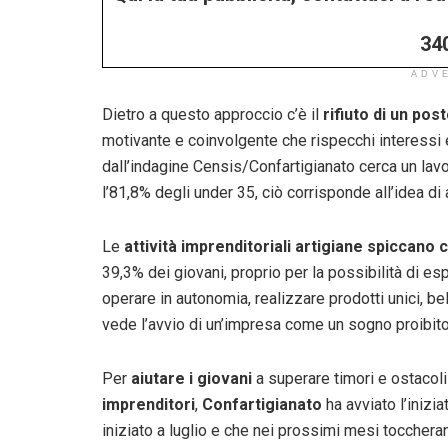
34
ADV
Dietro a questo approccio c’è il
rifiuto di un pos
motivante e coinvolgente che rispecchi interessi e v
dall’indagine Censis/Confartigianato cerca un lavo
l’81,8% degli under 35, ciò corrisponde all’idea di
Le
attività imprenditoriali artigiane spiccano
39,3% dei giovani, proprio per la possibilità di esp
operare in autonomia, realizzare prodotti unici, bel
vede l’avvio di un’impresa come un sogno proibito, 
Per
aiutare i giovani
a superare timori e ostacol
imprenditori
,
Confartigianato
ha avviato l’inizia
iniziato a luglio e che nei prossimi mesi toccherann