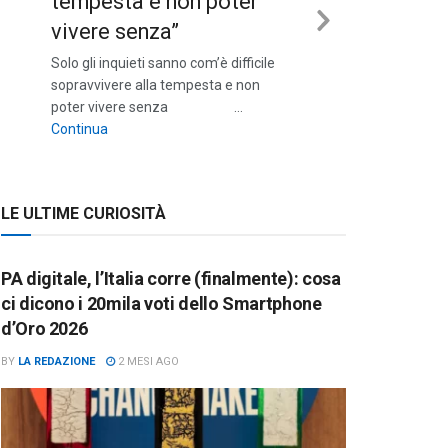
tempesta e non poter
vivere senza”
Next
Solo gli inquieti sanno com’è difficile
Slide
sopravvivere alla tempesta e non
poter vivere senza …
““Solo gli inquieti sanno com’è difficile sopravvivere a
Continua
LE ULTIME CURIOSITÀ
PA digitale, l’Italia corre (finalmente): cosa
ci dicono i 20mila voti dello Smartphone
d’Oro 2026
BY
LA REDAZIONE
2 MESI AGO