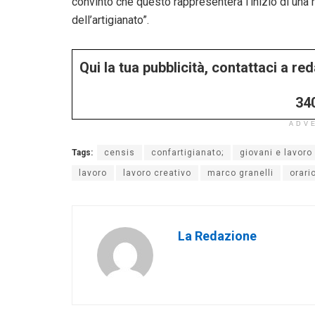
convinto che questo rappresenterà l’inizio di una 
dell’artigianato”.
Qui la tua pubblicità, contattaci a r
34
ADV
Tags:
censis
confartigianato;
giovani e lavoro
lavoro
lavoro creativo
marco granelli
orario
La Redazione