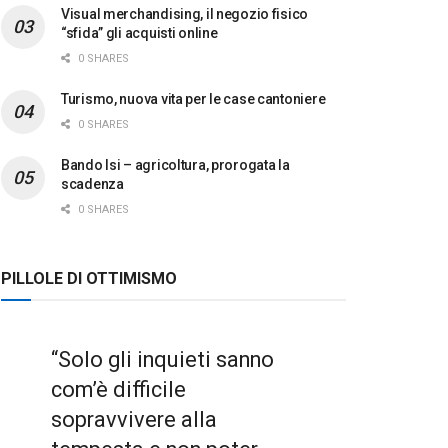
Visual merchandising, il negozio fisico
“sfida” gli acquisti online
0 SHARES
Turismo, nuova vita per le case cantoniere
0 SHARES
Bando Isi – agricoltura, prorogata la
scadenza
0 SHARES
PILLOLE DI OTTIMISMO
“Solo gli inquieti sanno
com’è difficile
sopravvivere alla