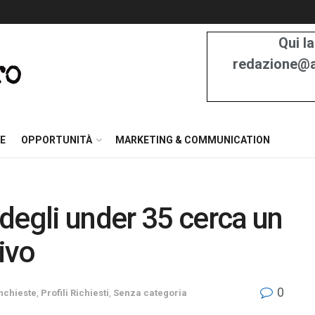
Qui la
redazione@at
E
OPPORTUNITÀ
MARKETING & COMMUNICATION
degli under 35 cerca un
tivo
0
nchieste
,
Profili Richiesti
,
Senza categoria