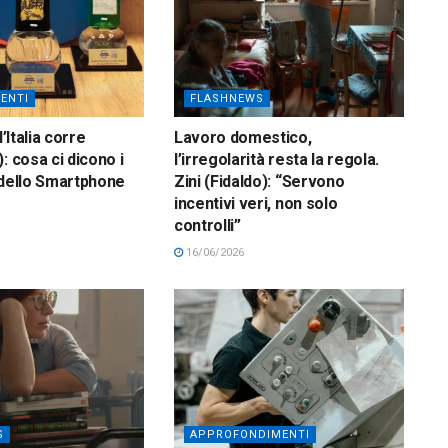
ENTI
FLASHNEWS
l’Italia corre
Lavoro domestico,
: cosa ci dicono i
l’irregolarità resta la regola.
 dello Smartphone
Zini (Fidaldo): “Servono
incentivi veri, non solo
controlli”
16/06/2026
S
APPROFONDIMENTI