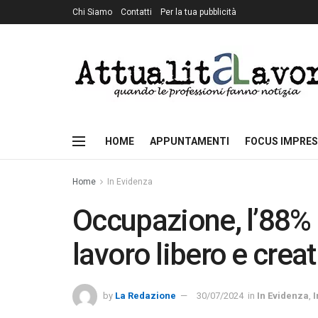
Chi Siamo
Contatti
Per la tua pubblicità
HOME
APPUNTAMENTI
FOCUS IMPRES
Home
In Evidenza
Occupazione, l’88% 
lavoro libero e crea
by
La Redazione
30/07/2024
in
In Evidenza
,
I