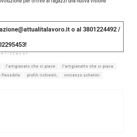
rivoluzione per offrire ai ragazzi una nuova visione
edazione@attualitalavoro.it o al 3801224492 /
02295453!
ERTISEMENT
l'artigianato che ci piace
l'artigianatto che ci piace
 flessibile
profili richiesti;
vincenzo schetini