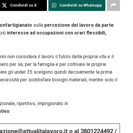
Condividi su X
Condividi su Whatsapp
onfartigianato
sulla
percezione del lavoro da parte
più
interesse ad occupazioni con orari flessibili,
i non considera il lavoro il fulcro della propria vita e il
ero per sè, per la famiglia e per coltivare le proprie
orare gli under 35 scelgono quindi decisamente la prima
 necessità per soddisfare bisogni materiali, mentre solo il
onale, ripetitivo, imprigionato in
ativo
.
edazione@attualitalavoro.it o al 3801224492 /