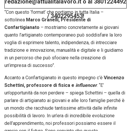
redazione@attualitalavoro.it o al 3801224492
“Con questo ‘format’ che portiamo in tutta Italia –
/ 3402295453!
sottolinea
Marco Granelli, Presidente di
Confartigianato
– mostriamo concretamente ai giovani
quanto l’artigianato contemporaneo può soddisfare la loro
voglia di esprimere talento, indipendenza, di intrecciare
tradizione e innovazione, manualità e digitale e li guidiamo
in un percorso che può sfociare nella creazione di
un’impresa di successo”.
Accanto a Confartigianato in questo impegno c’è
Vincenzo
Schettini, professore di fisica e
influencer
. “E’
un’opportunità da non perdere – spiega Schettini – quella di
parlare di artigianato ai giovani e alle loro famiglie perché è
un mondo che racchiude tantissime attività dalle infinite
possibilità di lavoro. In un’era di incredibile evoluzione
dell’apprendimento, noi professori possiamo essere il
gancio con il futuro. Sono convinto che questo