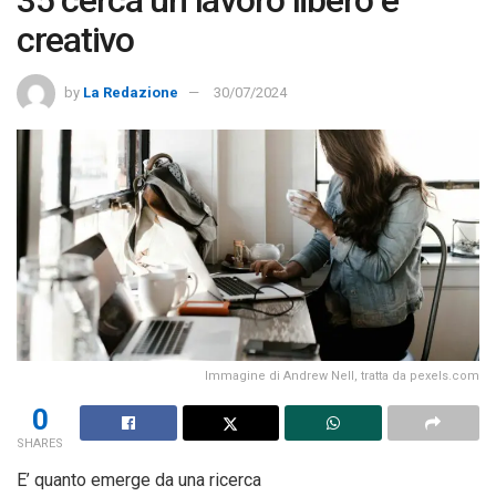
35 cerca un lavoro libero e
creativo
by
La Redazione
30/07/2024
Immagine di Andrew Nell, tratta da pexels.com
0
SHARES
E’ quanto emerge da una ricerca