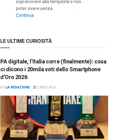
sopravvivere alla tempesta e non
poter vivere senza …
““Solo gli inquieti sanno com’è difficile sopravvivere a
Continua
LE ULTIME CURIOSITÀ
PA digitale, l’Italia corre (finalmente): cosa
ci dicono i 20mila voti dello Smartphone
d’Oro 2026
BY
LA REDAZIONE
2 MESI AGO