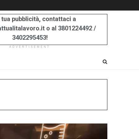
 tua pubblicità, contattaci a
tualitalavoro.it o al 3801224492 /
3402295453!
ADVERTISEMENT