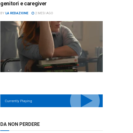
genitori e caregiver
BY
LA REDAZIONE
2 MESI AGO
Currently Playing
DA NON PERDERE