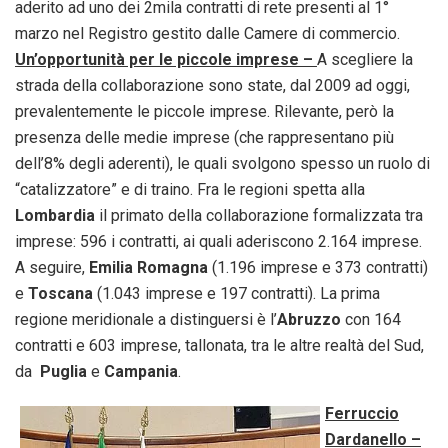
aderito ad uno dei 2mila contratti di rete presenti al 1°
marzo nel Registro gestito dalle Camere di commercio.
Un’opportunità per le piccole imprese –
A scegliere la
strada della collaborazione sono state, dal 2009 ad oggi,
prevalentemente le piccole imprese. Rilevante, però la
presenza delle medie imprese (che rappresentano più
dell’8% degli aderenti), le quali svolgono spesso un ruolo di
“catalizzatore” e di traino. Fra le regioni spetta alla
Lombardia
il primato della collaborazione formalizzata tra
imprese: 596 i contratti, ai quali aderiscono 2.164 imprese.
A seguire,
Emilia Romagna
(1.196 imprese e 373 contratti)
e
Toscana
(1.043 imprese e 197 contratti). La prima
regione meridionale a distinguersi è l’
Abruzzo
con 164
contratti e 603 imprese, tallonata, tra le altre realtà del Sud,
da
Puglia
e
Campania
.
Ferruccio
Dardanello –