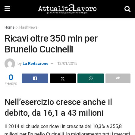
Home
FlashNews
Ricavi oltre 350 mln per
Brunello Cucinelli
by
La Redazione
12/01/2015
0
SHARES
Nell’esercizio cresce anche il
debito, da 16,1 a 43 milioni
Il 2014 si chiude con ricavi in crescita del 10,3% a 355,8
milioni per Brunello Cucinelli. In miglioramento tutti i mercati