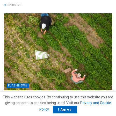
04/08/2026
FLASHNEWS
Caporalato e caldo estremo: l’estate nei campi è già
This website uses cookies. By continuing to use this website you are
un’emergenza
giving consent to cookies being used. Visit our
Privacy and Cookie
Policy
.
I Agree
30/07/2026