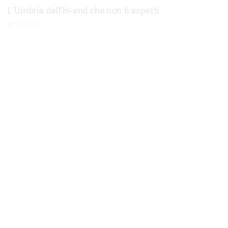
24/03/2026
APPROFONDIMENTI
Turismo, in Umbria cresce l’extralberghiero e
“trasforma” le città
19/03/2026