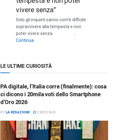
tempesta e non poter
vivere senza”
Solo gli inquieti sanno com’è difficile
sopravvivere alla tempesta e non
poter vivere senza …
““Solo gli inquieti sanno com’è difficile sopravvivere a
Continua
LE ULTIME CURIOSITÀ
PA digitale, l’Italia corre (finalmente): cosa
ci dicono i 20mila voti dello Smartphone
d’Oro 2026
BY
LA REDAZIONE
2 MESI AGO