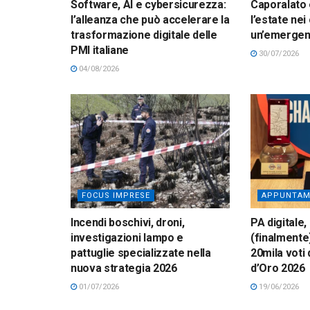
Software, AI e cybersicurezza:
Caporalato 
l’alleanza che può accelerare la
l’estate nei
trasformazione digitale delle
un’emerge
PMI italiane
30/07/2026
04/08/2026
FOCUS IMPRESE
APPUNTAM
Incendi boschivi, droni,
PA digitale, 
investigazioni lampo e
(finalmente)
pattuglie specializzate nella
20mila voti
nuova strategia 2026
d’Oro 2026
01/07/2026
19/06/2026