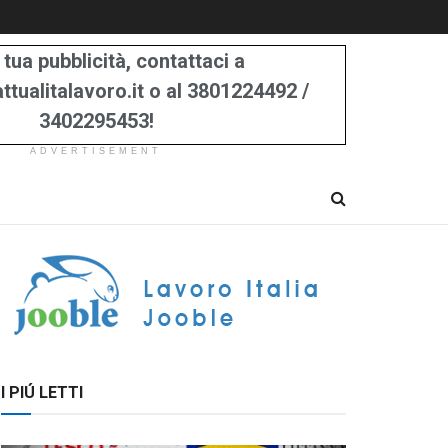
 tua pubblicità, contattaci a
tualitalavoro.it o al 3801224492 /
3402295453!
ADVERTISEMENT
I PIÚ LETTI