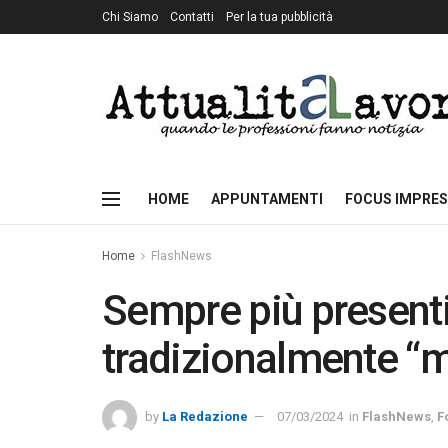
Chi Siamo
Contatti
Per la tua pubblicità
HOME
APPUNTAMENTI
FOCUS IMPRES
Home
FlashNews
Sempre più presenti 
tradizionalmente “m
by
La Redazione
07/03/2024
in
FlashNews
,
F