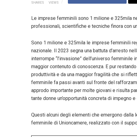
SHARES
VIEWS
Le imprese femminili sono 1 milione e 325mila nel 2
professionali, scientifiche e tecniche finora con
Sono 1 milione e 325mila le imprese femminili regis
nazionale. Il 2023 segna una battuta d’arresto ne
interrompe “l’invasione” dell’universo femminile in
maggior contenuto di conoscenza. E pur restando c
produttività e da una maggior fragilità che si rifle
femminile fa passi avanti sul fronte del rafforzame
approdo importante per molte giovani e risulta pa
tante donne un’opportunità concreta di impegno e 
Questi alcuni degli elementi che emergono dalla let
femminile di Unioncamere, realizzato con il suppo