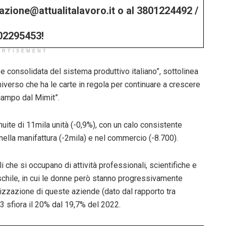
edazione@attualitalavoro.it o al 3801224492 /
02295453!
ERTISEMENT
 consolidata del sistema produttivo italiano”, sottolinea
iverso che ha le carte in regola per continuare a crescere
 campo dal Mimit”.
ite di 11mila unità (-0,9%), con un calo consistente
 nella manifattura (-2mila) e nel commercio (-8.700).
 che si occupano di attività professionali, scientifiche e
schile, in cui le donne però stanno progressivamente
lizzazione di queste aziende (dato dal rapporto tra
3 sfiora il 20% dal 19,7% del 2022.