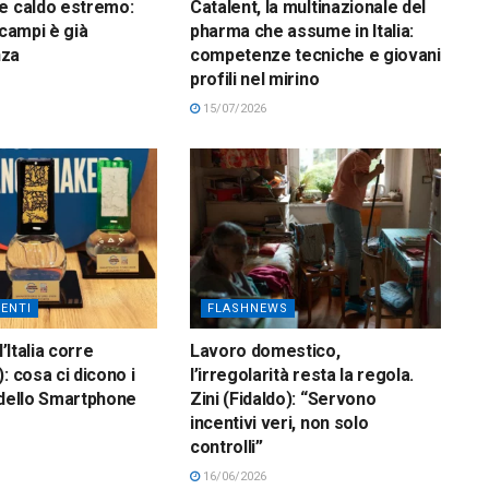
e caldo estremo:
Catalent, la multinazionale del
 campi è già
pharma che assume in Italia:
nza
competenze tecniche e giovani
profili nel mirino
15/07/2026
ENTI
FLASHNEWS
l’Italia corre
Lavoro domestico,
: cosa ci dicono i
l’irregolarità resta la regola.
 dello Smartphone
Zini (Fidaldo): “Servono
incentivi veri, non solo
controlli”
16/06/2026