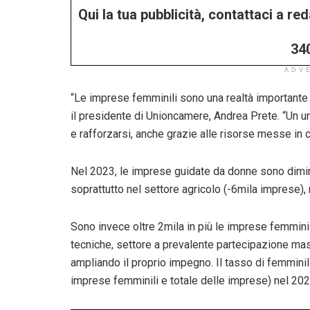
Qui la tua pubblicità, contattaci a r
34
ADV
“Le imprese femminili sono una realtà importante e
il presidente di Unioncamere, Andrea Prete. “Un un
e rafforzarsi, anche grazie alle risorse messe in
Nel 2023, le imprese guidate da donne sono diminu
soprattutto nel settore agricolo (-6mila imprese),
Sono invece oltre 2mila in più le imprese femminili
tecniche, settore a prevalente partecipazione ma
ampliando il proprio impegno. Il tasso di femmini
imprese femminili e totale delle imprese) nel 202