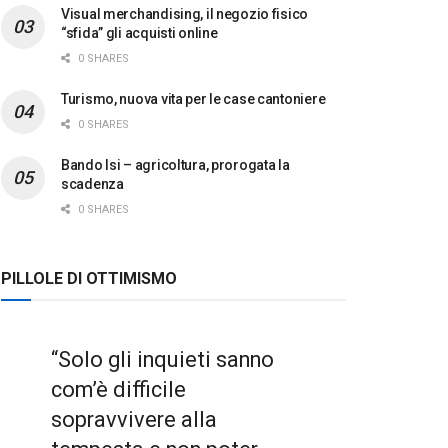
Visual merchandising, il negozio fisico
“sfida” gli acquisti online
0 SHARES
Turismo, nuova vita per le case cantoniere
0 SHARES
Bando Isi – agricoltura, prorogata la
scadenza
0 SHARES
PILLOLE DI OTTIMISMO
“Solo gli inquieti sanno
com’è difficile
sopravvivere alla