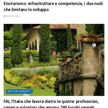
Enoturismo: infrastrutture e competenze, i due nodi
che limitano lo sviluppo
30/03/2026
APPUNTAMENTI
FAI, l’Italia che lavora dietro le quinte: professioni,
saperi e volontari che aprono 780 luoghi segreti