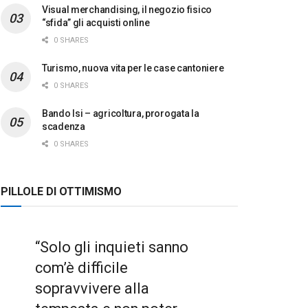
Visual merchandising, il negozio fisico
“sfida” gli acquisti online
0 SHARES
Turismo, nuova vita per le case cantoniere
0 SHARES
Bando Isi – agricoltura, prorogata la
scadenza
0 SHARES
PILLOLE DI OTTIMISMO
“Solo gli inquieti sanno
com’è difficile
sopravvivere alla