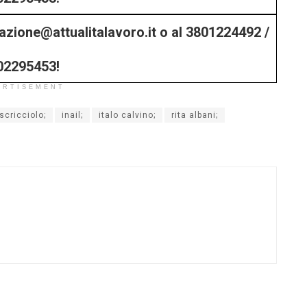
edazione@attualitalavoro.it o al 3801224492 /
02295453!
ERTISEMENT
scricciolo;
inail;
italo calvino;
rita albani;