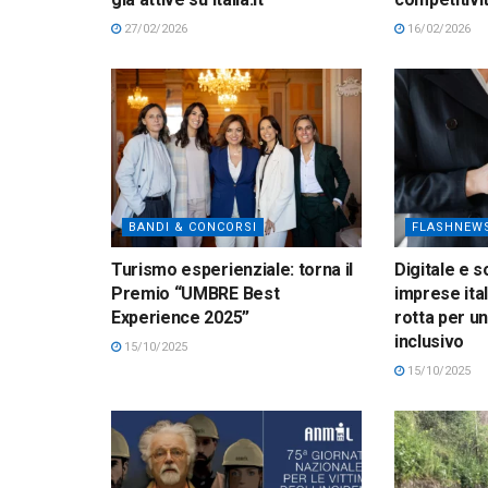
27/02/2026
16/02/2026
BANDI & CONCORSI
FLASHNEW
Turismo esperienziale: torna il
Digitale e s
Premio “UMBRE Best
imprese ital
Experience 2025”
rotta per un
inclusivo
15/10/2025
15/10/2025