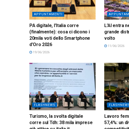
APPUNTAMENTI
APPUNTAM
PA digitale, l’Italia corre
L’AI entra n
(finalmente): cosa ci dicono i
grande dist
20mila voti dello Smartphone
volto
d’Oro 2026
11/06/2026
19/06/2026
FLASHNEWS
FLASHNEW
Turismo, la svolta digitale
Lavoro femm
corre sul Tdh: 38 mila imprese
57,4%: un di
già attive su italia.it
competitivi