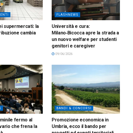
ENTI
FLASHNEWS
ei supermercati: la
Università e cura:
ribuzione cambia
Milano‑Bicocca apre la strada a
un nuovo welfare per studenti
genitori e caregiver
09/06/2026
S
BANDI & CONCORSI
inile fermo al
Promozione economica in
vario che frena la
Umbria, ecco il bando per
tà
progetti ed eventi territoriali