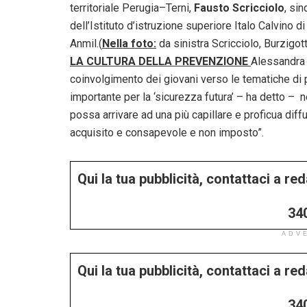
territoriale Perugia–Terni,
Fausto Scricciolo
, si
dell’Istituto d’istruzione superiore Italo Calvino d
Anmil.(
Nella foto:
da sinistra Scricciolo, Burzigotti
LA CULTURA DELLA PREVENZIONE
Alessandra L
coinvolgimento dei giovani verso le tematiche di 
importante per la ‘sicurezza futura’ – ha detto – n
possa arrivare ad una più capillare e proficua diff
acquisito e consapevole e non imposto”.
Qui la tua pubblicità, contattaci a r
34
ADV
Qui la tua pubblicità, contattaci a r
34