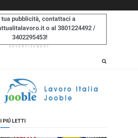
 tua pubblicità, contattaci a
tualitalavoro.it o al 3801224492 /
3402295453!
ADVERTISEMENT
I PIÚ LETTI