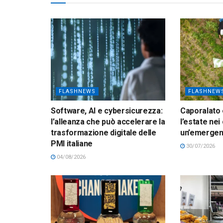
FLASHNEWS
FLASHNEW
Software, AI e cybersicurezza:
Caporalato 
l’alleanza che può accelerare la
l’estate nei
trasformazione digitale delle
un’emerge
PMI italiane
30/07/2026
04/08/2026