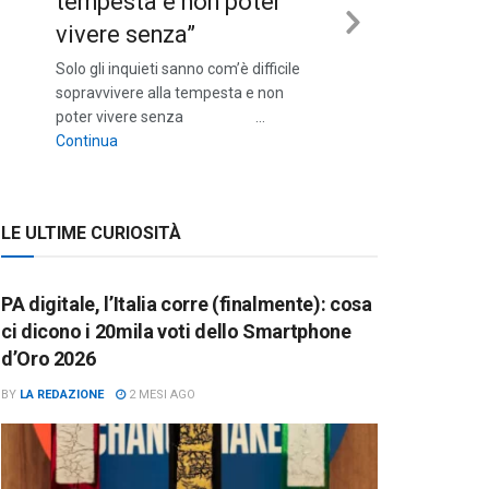
tempesta e non poter
vivere senza”
Next
Solo gli inquieti sanno com’è difficile
Slide
sopravvivere alla tempesta e non
poter vivere senza …
““Solo gli inquieti sanno com’è difficile sopravvivere a
Continua
LE ULTIME CURIOSITÀ
PA digitale, l’Italia corre (finalmente): cosa
ci dicono i 20mila voti dello Smartphone
d’Oro 2026
BY
LA REDAZIONE
2 MESI AGO