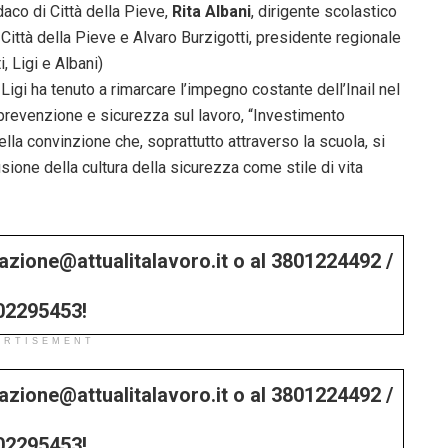
ndaco di Città della Pieve,
Rita Albani
, dirigente scolastico
i Città della Pieve e Alvaro Burzigotti, presidente regionale
, Ligi e Albani)
igi ha tenuto a rimarcare l’impegno costante dell’Inail nel
prevenzione e sicurezza sul lavoro, “Investimento
ella convinzione che, soprattutto attraverso la scuola, si
usione della cultura della sicurezza come stile di vita
edazione@attualitalavoro.it o al 3801224492 /
02295453!
ERTISEMENT
edazione@attualitalavoro.it o al 3801224492 /
02295453!