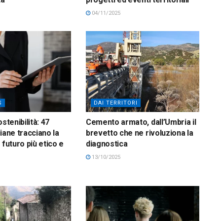
04/11/2025
S
DAI TERRITORI
ostenibilità: 47
Cemento armato, dall’Umbria il
iane tracciano la
brevetto che ne rivoluziona la
 futuro più etico e
diagnostica
13/10/2025