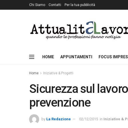
Chi Siamo
Contatti
Per la tua pubblicità
HOME
APPUNTAMENTI
FOCUS IMPRES
Home
Iniziative & Progetti
Sicurezza sul lavoro
prevenzione
by
La Redazione
02/12/2015
in
Iniziative & P