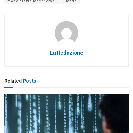
maria grazia maccherani;
umbria
La Redazione
Related
Posts