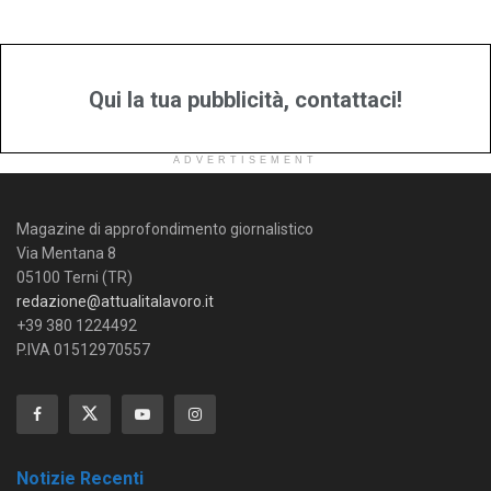
Qui la tua pubblicità, contattaci!
ADVERTISEMENT
Magazine di approfondimento giornalistico
Via Mentana 8
05100 Terni (TR)
redazione@attualitalavoro.it
+39 380 1224492
P.IVA 01512970557
Notizie Recenti