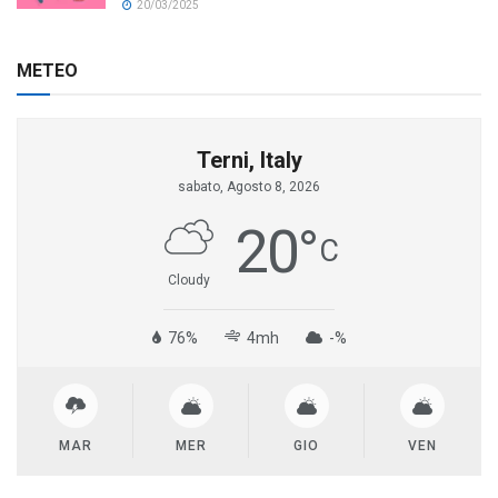
20/03/2025
METEO
Terni, Italy
sabato, Agosto 8, 2026
20
°
C
Cloudy
76%
4mh
-%
MAR
MER
GIO
VEN