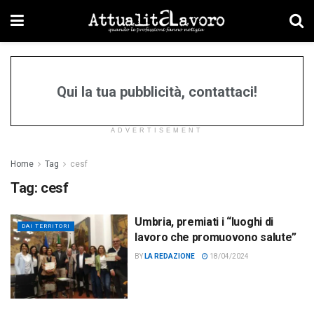
Qui la tua pubblicità, contattaci!
ADVERTISEMENT
Home
Tag
cesf
Tag:
cesf
Umbria, premiati i “luoghi di
DAI TERRITORI
lavoro che promuovono salute”
BY
LA REDAZIONE
18/04/2024