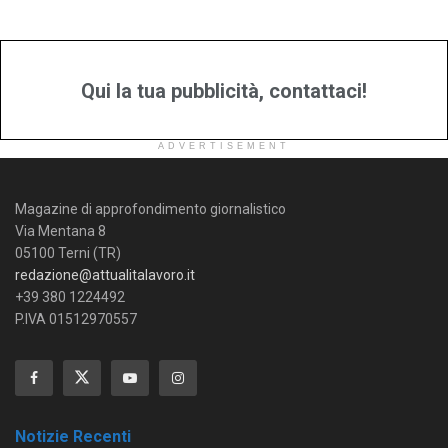
Qui la tua pubblicità, contattaci!
ADVERTISEMENT
Magazine di approfondimento giornalistico
Via Mentana 8
05100 Terni (TR)
redazione@attualitalavoro.it
+39 380 1224492
P.IVA 01512970557
Notizie Recenti