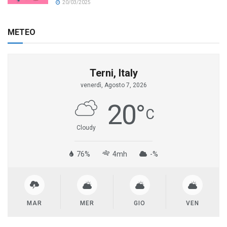
20/03/2025
METEO
Terni, Italy
venerdì, Agosto 7, 2026
20
°
C
Cloudy
76%
4mh
-%
MAR
MER
GIO
VEN