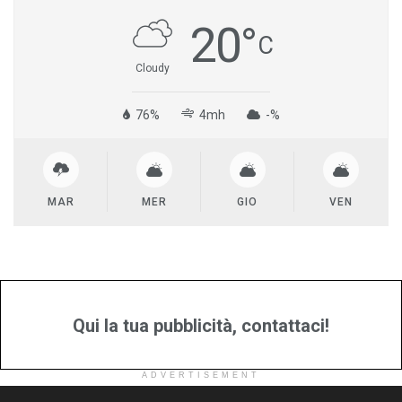
20
°
C
Cloudy
76%
4mh
-%
MAR
MER
GIO
VEN
Qui la tua pubblicità, contattaci!
ADVERTISEMENT