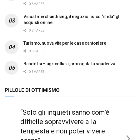
0 SHARES
Visual merchandising, il negozio fisico “sfida” gli
acquisti online
0 SHARES
Turismo, nuova vita per le case cantoniere
0 SHARES
Bando Isi – agricoltura, prorogata la scadenza
0 SHARES
PILLOLE DI OTTIMISMO
“Solo gli inquieti sanno com’è
difficile sopravvivere alla
tempesta e non poter vivere