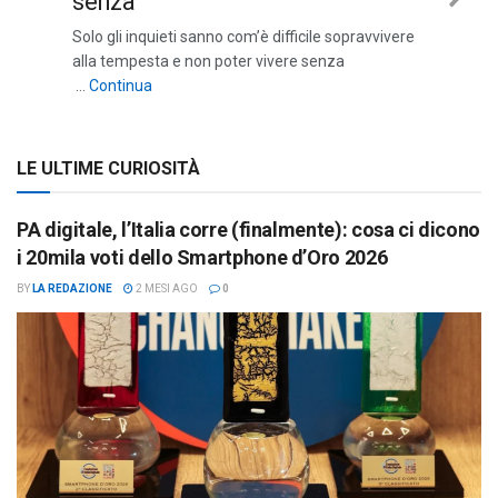
senza”
Nex
Solo gli inquieti sanno com’è difficile sopravvivere
Sli
alla tempesta e non poter vivere senza
““Solo gli inquieti sanno com’è difficile sopravviv
…
Continua
LE ULTIME CURIOSITÀ
PA digitale, l’Italia corre (finalmente): cosa ci dicono
i 20mila voti dello Smartphone d’Oro 2026
BY
LA REDAZIONE
2 MESI AGO
0