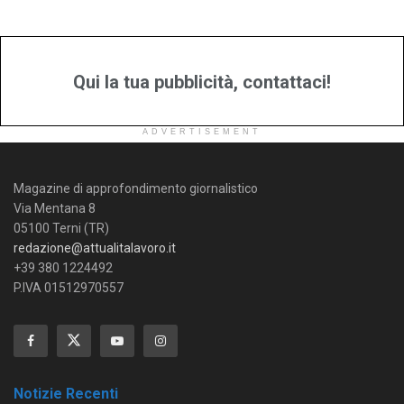
Qui la tua pubblicità, contattaci!
ADVERTISEMENT
Magazine di approfondimento giornalistico
Via Mentana 8
05100 Terni (TR)
redazione@attualitalavoro.it
+39 380 1224492
P.IVA 01512970557
Notizie Recenti