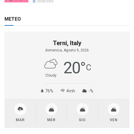
20/03/2025
METEO
Terni, Italy
domenica, Agosto 9, 2026
20
°
C
Cloudy
76%
4mh
-%
MAR
MER
GIO
VEN