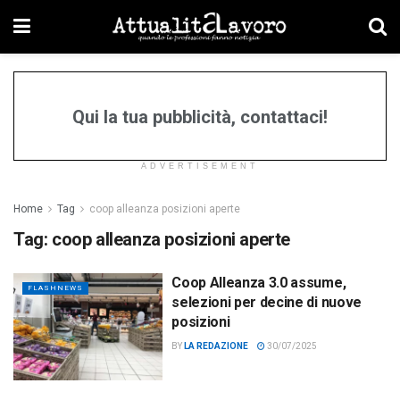
Qui la tua pubblicità, contattaci!
ADVERTISEMENT
Home
Tag
coop alleanza posizioni aperte
Tag:
coop alleanza posizioni aperte
Coop Alleanza 3.0 assume,
FLASHNEWS
selezioni per decine di nuove
posizioni
BY
LA REDAZIONE
30/07/2025