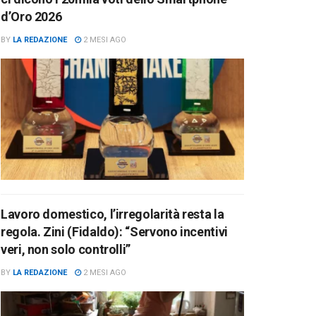
d’Oro 2026
BY
LA REDAZIONE
2 MESI AGO
Lavoro domestico, l’irregolarità resta la
regola. Zini (Fidaldo): “Servono incentivi
veri, non solo controlli”
BY
LA REDAZIONE
2 MESI AGO