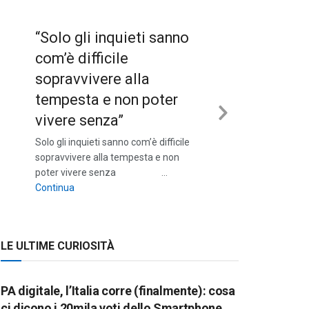
“Solo gli inquieti sanno
com’è difficile
sopravvivere alla
tempesta e non poter
vivere senza”
Next
Solo gli inquieti sanno com’è difficile
Slide
sopravvivere alla tempesta e non
poter vivere senza …
““Solo gli inquieti sanno com’è difficile sopravvivere a
Continua
LE ULTIME CURIOSITÀ
PA digitale, l’Italia corre (finalmente): cosa
ci dicono i 20mila voti dello Smartphone