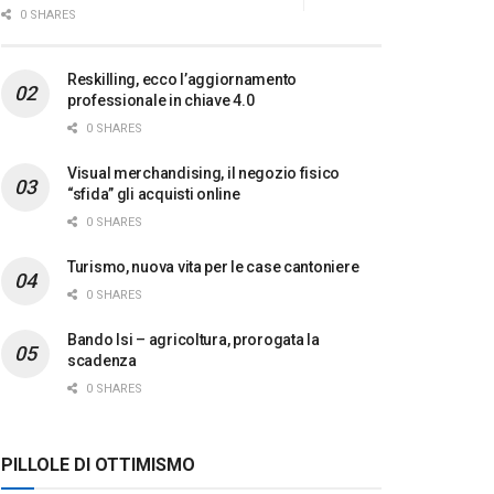
0 SHARES
Reskilling, ecco l’aggiornamento
professionale in chiave 4.0
0 SHARES
Visual merchandising, il negozio fisico
“sfida” gli acquisti online
0 SHARES
Turismo, nuova vita per le case cantoniere
0 SHARES
Bando Isi – agricoltura, prorogata la
scadenza
0 SHARES
PILLOLE DI OTTIMISMO