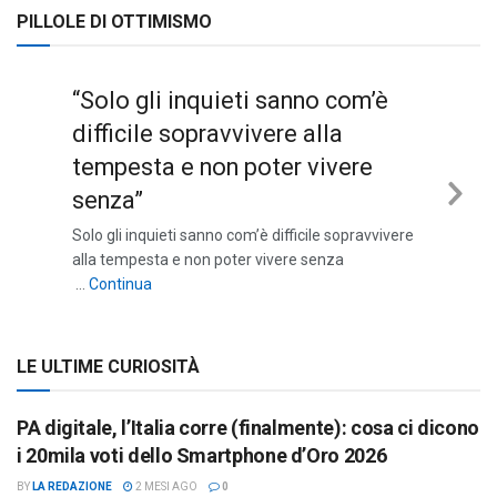
PILLOLE DI OTTIMISMO
“Solo gli inquieti sanno com’è
difficile sopravvivere alla
tempesta e non poter vivere
senza”
Nex
Solo gli inquieti sanno com’è difficile sopravvivere
Sli
alla tempesta e non poter vivere senza
““Solo gli inquieti sanno com’è difficile sopravviv
…
Continua
LE ULTIME CURIOSITÀ
PA digitale, l’Italia corre (finalmente): cosa ci dicono
i 20mila voti dello Smartphone d’Oro 2026
BY
LA REDAZIONE
2 MESI AGO
0