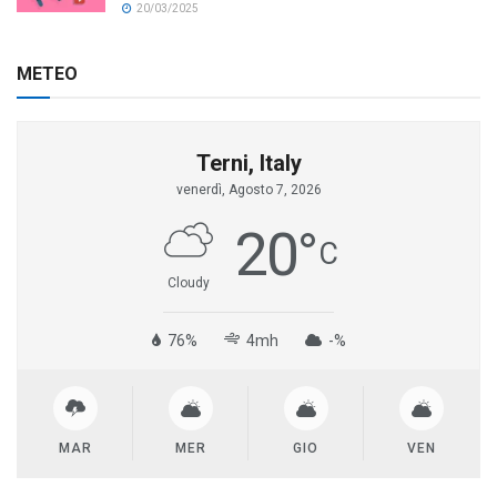
20/03/2025
METEO
Terni, Italy
venerdì, Agosto 7, 2026
20
°
C
Cloudy
76%
4mh
-%
MAR
MER
GIO
VEN