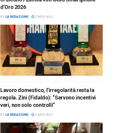
d’Oro 2026
BY
LA REDAZIONE
2 MESI AGO
Lavoro domestico, l’irregolarità resta la
regola. Zini (Fidaldo): “Servono incentivi
veri, non solo controlli”
BY
LA REDAZIONE
2 MESI AGO