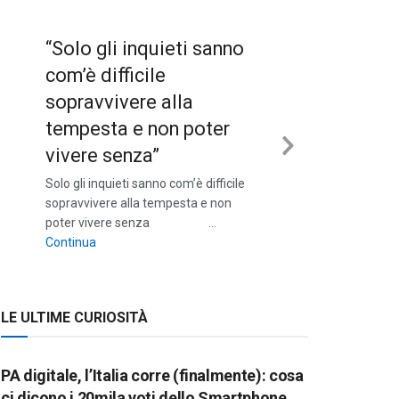
“Solo gli inquieti sanno
com’è difficile
sopravvivere alla
tempesta e non poter
vivere senza”
Next
Solo gli inquieti sanno com’è difficile
Slide
sopravvivere alla tempesta e non
poter vivere senza …
““Solo gli inquieti sanno com’è difficile sopravvivere a
Continua
LE ULTIME CURIOSITÀ
PA digitale, l’Italia corre (finalmente): cosa
ci dicono i 20mila voti dello Smartphone