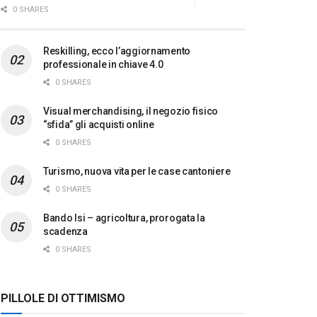
0 SHARES
Reskilling, ecco l’aggiornamento
professionale in chiave 4.0
0 SHARES
Visual merchandising, il negozio fisico
“sfida” gli acquisti online
0 SHARES
Turismo, nuova vita per le case cantoniere
0 SHARES
Bando Isi – agricoltura, prorogata la
scadenza
0 SHARES
PILLOLE DI OTTIMISMO