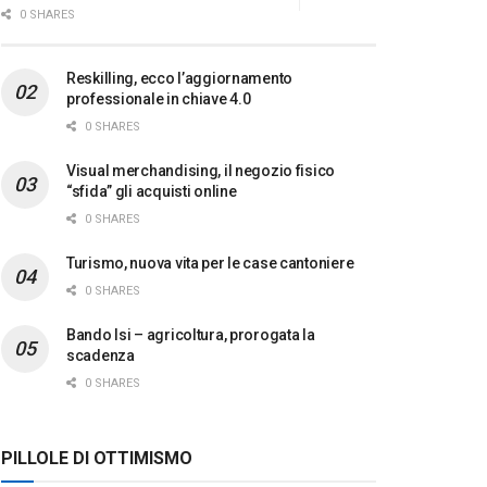
0 SHARES
Reskilling, ecco l’aggiornamento
professionale in chiave 4.0
0 SHARES
Visual merchandising, il negozio fisico
“sfida” gli acquisti online
0 SHARES
Turismo, nuova vita per le case cantoniere
0 SHARES
Bando Isi – agricoltura, prorogata la
scadenza
0 SHARES
PILLOLE DI OTTIMISMO