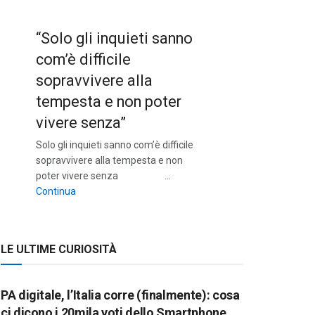
“Solo gli inquieti sanno
com’è difficile
sopravvivere alla
tempesta e non poter
vivere senza”
Solo gli inquieti sanno com’è difficile
sopravvivere alla tempesta e non
poter vivere senza …
““Solo gli inquieti sanno com’è difficile sopravvivere a
Continua
LE ULTIME CURIOSITÀ
PA digitale, l’Italia corre (finalmente): cosa
ci dicono i 20mila voti dello Smartphone