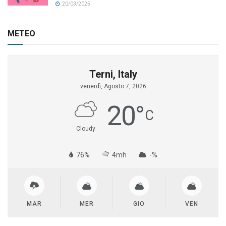
20/03/2025
METEO
Terni, Italy
venerdì, Agosto 7, 2026
20
°
C
Cloudy
76%
4mh
-%
MAR
MER
GIO
VEN