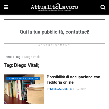
Qui la tua pubblicità, contattaci!
ADVERTISEMENT
Home
Tag
Diego Vitali;
Tag:
Diego Vitali;
Possibilità di occupazione con
INNOVAZIONE & START UP
l’editoria online
BY
LA REDAZIONE
31/03/2014