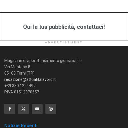
Qui la tua pubblicità, contattaci!
ADVERTISEMENT
Magazine di approfondimento giornalistico
Via Mentana 8
05100 Terni (TR)
redazione@attualitalavoro.it
+39 380 1224492
P.IVA 01512970557
Notizie Recenti