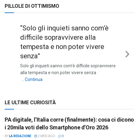
PILLOLE DI OTTIMISMO
“Solo gli inquieti sanno com’è
difficile sopravvivere alla
tempesta e non poter vivere
senza”
Nex
Solo gli inquieti sanno com’è difficile sopravvivere
Sli
alla tempesta e non poter vivere senza
““Solo gli inquieti sanno com’è difficile sopravviv
…
Continua
LE ULTIME CURIOSITÀ
PA digitale, l’Italia corre (finalmente): cosa ci dicono
i 20mila voti dello Smartphone d’Oro 2026
BY
LA REDAZIONE
2 MESI AGO
0