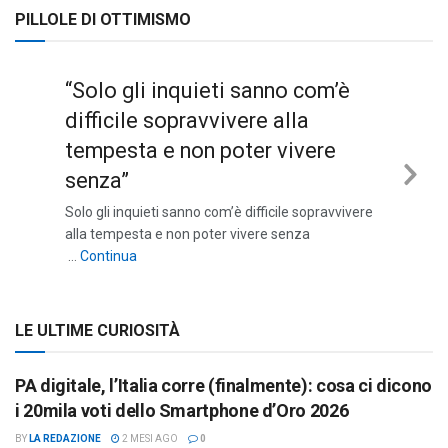
PILLOLE DI OTTIMISMO
“Solo gli inquieti sanno com’è
difficile sopravvivere alla
tempesta e non poter vivere
senza”
Nex
Solo gli inquieti sanno com’è difficile sopravvivere
Sli
alla tempesta e non poter vivere senza
““Solo gli inquieti sanno com’è difficile sopravviv
…
Continua
LE ULTIME CURIOSITÀ
PA digitale, l’Italia corre (finalmente): cosa ci dicono
i 20mila voti dello Smartphone d’Oro 2026
BY
LA REDAZIONE
2 MESI AGO
0