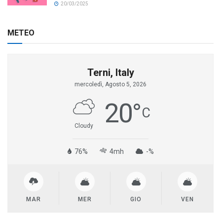
20/03/2025
METEO
Terni, Italy
mercoledì, Agosto 5, 2026
20
°
C
Cloudy
76%
4mh
-%
MAR
MER
GIO
VEN