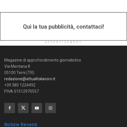
Qui la tua pubblicità, contattaci!
ADVERTISEMENT
Magazine di approfondimento giornalistico
Via Mentana 8
05100 Terni (TR)
redazione@attualitalavoro.it
+39 380 1224492
P.IVA 01512970557
Notizie Recenti