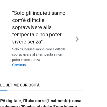
“Solo gli inquieti sanno
com’è difficile
sopravvivere alla
tempesta e non poter
vivere senza”
Next
Solo gli inquieti sanno com’è difficile
Slide
sopravvivere alla tempesta e non
poter vivere senza …
““Solo gli inquieti sanno com’è difficile sopravvivere a
Continua
LE ULTIME CURIOSITÀ
PA digitale, l’Italia corre (finalmente): cosa
ci dicono i 20mila voti dello Smartphone