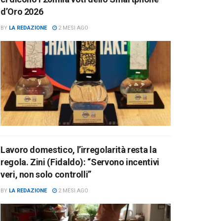
d’Oro 2026
BY
LA REDAZIONE
2 MESI AGO
Lavoro domestico, l’irregolarità resta la
regola. Zini (Fidaldo): “Servono incentivi
veri, non solo controlli”
BY
LA REDAZIONE
2 MESI AGO