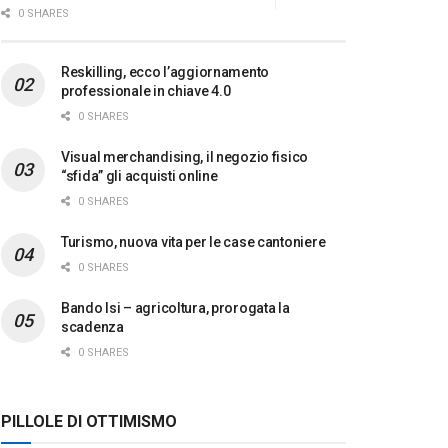
0 SHARES
Reskilling, ecco l’aggiornamento
professionale in chiave 4.0
0 SHARES
Visual merchandising, il negozio fisico
“sfida” gli acquisti online
0 SHARES
Turismo, nuova vita per le case cantoniere
0 SHARES
Bando Isi – agricoltura, prorogata la
scadenza
0 SHARES
PILLOLE DI OTTIMISMO