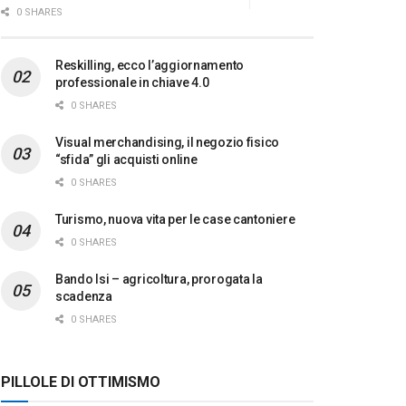
0 SHARES
Reskilling, ecco l’aggiornamento
professionale in chiave 4.0
0 SHARES
Visual merchandising, il negozio fisico
“sfida” gli acquisti online
0 SHARES
Turismo, nuova vita per le case cantoniere
0 SHARES
Bando Isi – agricoltura, prorogata la
scadenza
0 SHARES
PILLOLE DI OTTIMISMO