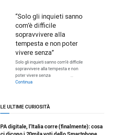
“Solo gli inquieti sanno
com’è difficile
sopravvivere alla
tempesta e non poter
vivere senza”
Solo gli inquieti sanno com’è difficile
sopravvivere alla tempesta e non
poter vivere senza …
““Solo gli inquieti sanno com’è difficile sopravvivere a
Continua
LE ULTIME CURIOSITÀ
PA digitale, l’Italia corre (finalmente): cosa
ci dicono i 20mila voti dello Smartphone