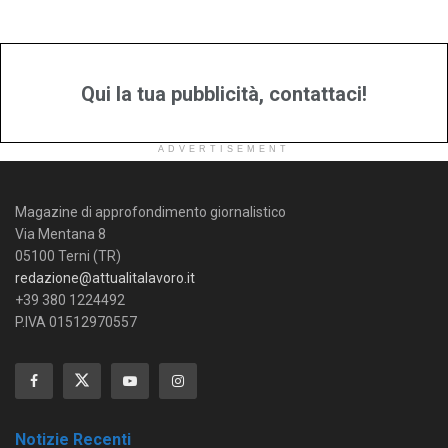
Qui la tua pubblicità, contattaci!
ADVERTISEMENT
Magazine di approfondimento giornalistico
Via Mentana 8
05100 Terni (TR)
redazione@attualitalavoro.it
+39 380 1224492
P.IVA 01512970557
Notizie Recenti