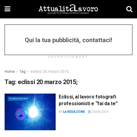
Qui la tua pubblicità, contattaci!
ADVERTISEMENT
Home
Tag
eclissi 20 marzo 2015;
Tag:
eclissi 20 marzo 2015;
Eclissi, al lavoro fotografi
FLASHNEWS
professionisti e “fai da te”
BY
LA REDAZIONE
20/03/2015