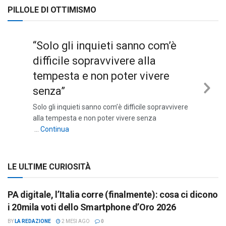
PILLOLE DI OTTIMISMO
“Solo gli inquieti sanno com’è
difficile sopravvivere alla
tempesta e non poter vivere
senza”
Nex
Solo gli inquieti sanno com’è difficile sopravvivere
Sli
alla tempesta e non poter vivere senza
““Solo gli inquieti sanno com’è difficile sopravviv
…
Continua
LE ULTIME CURIOSITÀ
PA digitale, l’Italia corre (finalmente): cosa ci dicono
i 20mila voti dello Smartphone d’Oro 2026
BY
LA REDAZIONE
2 MESI AGO
0