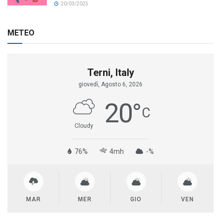
20/03/2025
METEO
Terni, Italy
giovedì, Agosto 6, 2026
20
°
C
Cloudy
76%
4mh
-%
MAR
MER
GIO
VEN