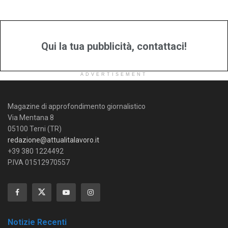
Qui la tua pubblicità, contattaci!
ADVERTISEMENT
Magazine di approfondimento giornalistico
Via Mentana 8
05100 Terni (TR)
redazione@attualitalavoro.it
+39 380 1224492
P.IVA 01512970557
Notizie Recenti