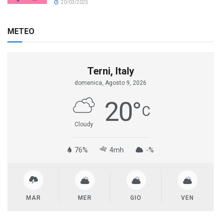
20/03/2025
METEO
Terni, Italy
domenica, Agosto 9, 2026
20
°
C
Cloudy
76%
4mh
-%
MAR
MER
GIO
VEN