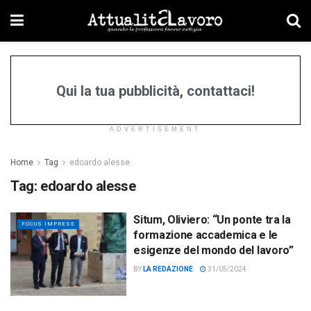
Qui la tua pubblicità, contattaci!
ADVERTISEMENT
Home
Tag
edoardo alesse
Tag:
edoardo alesse
Situm, Oliviero: “Un ponte tra la
FOCUS IMPRESE
formazione accademica e le
esigenze del mondo del lavoro”
BY
LA REDAZIONE
31/05/2024