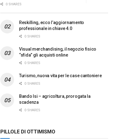
0 SHARES
Reskilling, ecco l’aggiornamento
professionale in chiave 4.0
0 SHARES
Visual merchandising, il negozio fisico
“sfida” gli acquisti online
0 SHARES
Turismo, nuova vita per le case cantoniere
0 SHARES
Bando Isi – agricoltura, prorogata la
scadenza
0 SHARES
PILLOLE DI OTTIMISMO