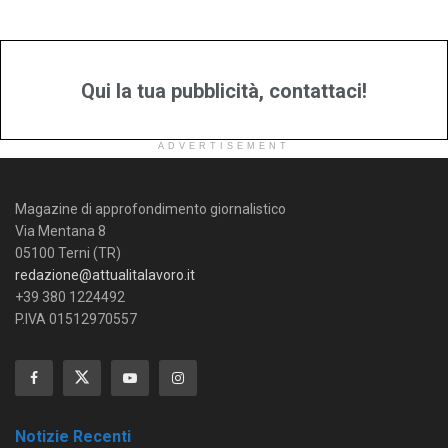
Qui la tua pubblicità, contattaci!
ADVERTISEMENT
Magazine di approfondimento giornalistico
Via Mentana 8
05100 Terni (TR)
redazione@attualitalavoro.it
+39 380 1224492
P.IVA 01512970557
Notizie Recenti