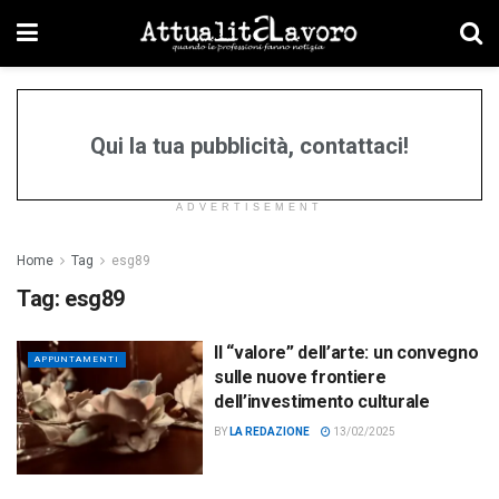
Qui la tua pubblicità, contattaci!
ADVERTISEMENT
Home
Tag
esg89
Tag:
esg89
Il “valore” dell’arte: un convegno
APPUNTAMENTI
sulle nuove frontiere
dell’investimento culturale
BY
LA REDAZIONE
13/02/2025