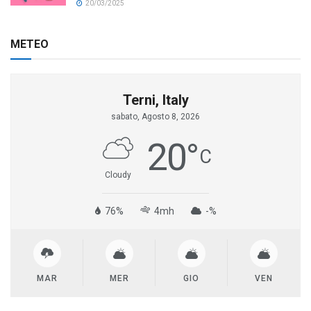
20/03/2025
METEO
Terni, Italy
sabato, Agosto 8, 2026
20
°
C
Cloudy
76%
4mh
-%
MAR
MER
GIO
VEN