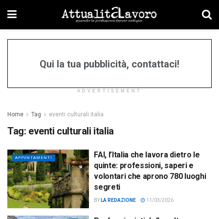
Qui la tua pubblicità, contattaci!
ADVERTISEMENT
Home
Tag
eventi culturali italia
Tag:
eventi culturali italia
FAI, l’Italia che lavora dietro le
APPUNTAMENTI
quinte: professioni, saperi e
volontari che aprono 780 luoghi
segreti
BY
LA REDAZIONE
11/03/2026