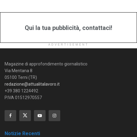
Qui la tua pubblicità, contattaci!
ADVERTISEMENT
Magazine di approfondimento giornalistico
Via Mentana 8
05100 Terni (TR)
redazione@attualitalavoro.it
+39 380 1224492
P.IVA 01512970557
Notizie Recenti