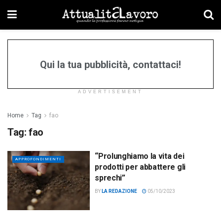
Qui la tua pubblicità, contattaci!
ADVERTISEMENT
Home
Tag
fao
Tag:
fao
“Prolunghiamo la vita dei
APPROFONDIMENTI
prodotti per abbattere gli
sprechi”
BY
LA REDAZIONE
05/10/2023