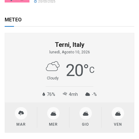
20/03/2025
METEO
Terni, Italy
lunedì, Agosto 10, 2026
20
°
C
Cloudy
76%
4mh
-%
MAR
MER
GIO
VEN